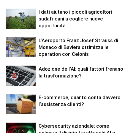
I dati aiutano i piccoli agricoltori
sudafricani a cogliere nuove
opportunità
L’Aeroporto Franz Josef Strauss di
Monaco di Baviera ottimizza le
operation con Celonis
Adozione dell’AI: quali fattori frenano
la trasformazione?
E-commerce, quanto conta davvero
l’assistenza clienti?
Cybersecurity aziendale: come
colmare il divario tra attacchi AI e