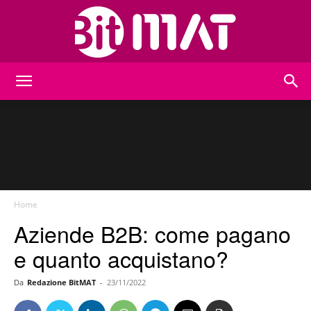
BitMat
Home
Aziende B2B: come pagano
e quanto acquistano?
Da
Redazione BitMAT
-
23/11/2022