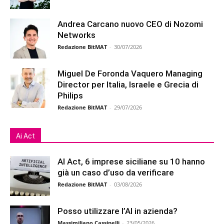
Andrea Carcano nuovo CEO di Nozomi
Networks
Redazione BitMAT
-
30/07/2026
Miguel De Foronda Vaquero Managing
Director per Italia, Israele e Grecia di
Philips
Redazione BitMAT
-
29/07/2026
Ai Act
AI Act, 6 imprese siciliane su 10 hanno
già un caso d’uso da verificare
Redazione BitMAT
-
03/08/2026
Posso utilizzare l’AI in azienda?
Massimiliano Cassinelli
-
23/05/2026