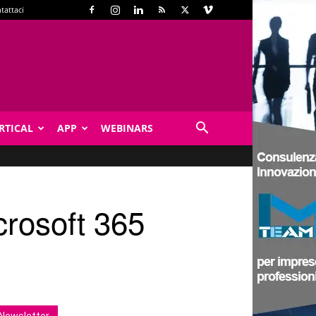
tattaci
RTICAL
APP
WEBINARS
crosoft 365