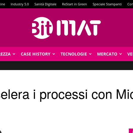
zine
Industry 5.0
Sanità Digitale
ReStart in Green
Speciale Stampanti
Con
REZZA
CASE HISTORY
TECNOLOGIE
MERCATO
VE
BitMat
elera i processi con Mi