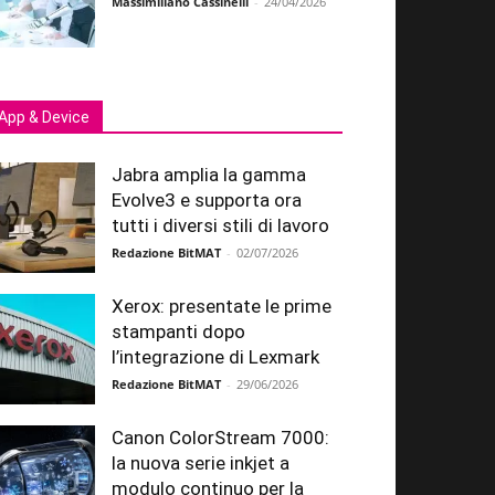
Massimiliano Cassinelli
-
24/04/2026
App & Device
Jabra amplia la gamma
Evolve3 e supporta ora
tutti i diversi stili di lavoro
Redazione BitMAT
-
02/07/2026
Xerox: presentate le prime
stampanti dopo
l’integrazione di Lexmark
Redazione BitMAT
-
29/06/2026
Canon ColorStream 7000:
la nuova serie inkjet a
modulo continuo per la