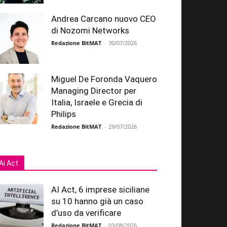
Andrea Carcano nuovo CEO
di Nozomi Networks
Redazione BitMAT
-
30/07/2026
Miguel De Foronda Vaquero
Managing Director per
Italia, Israele e Grecia di
Philips
Redazione BitMAT
-
29/07/2026
Ai Act
AI Act, 6 imprese siciliane
su 10 hanno già un caso
d’uso da verificare
Redazione BitMAT
-
03/08/2026