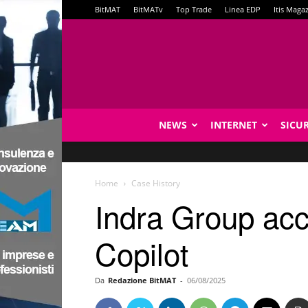
BitMAT
BitMATv
Top Trade
Linea EDP
Itis Maga
NEWS
INTERNET
SICU
Home
Case History
Indra Group acc
Copilot
Da
Redazione BitMAT
-
06/08/2025