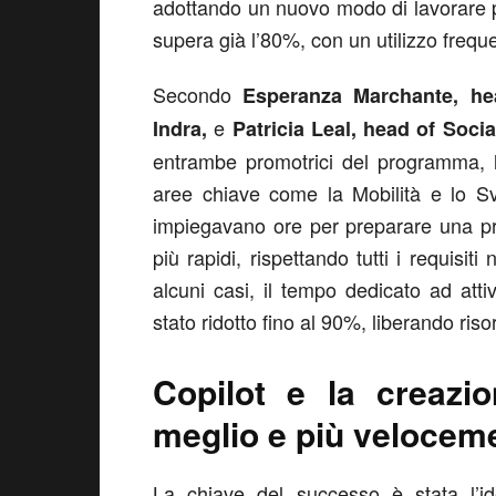
adottando un nuovo modo di lavorare pi
supera già l’80%, con un utilizzo frequ
Secondo
Esperanza Marchante, hea
e
Indra,
Patricia Leal, head of Soc
entrambe promotrici del programma, l’
aree chiave come la Mobilità e lo 
impiegavano ore per preparare una pr
più rapidi, rispettando tutti i requisiti
alcuni casi, il tempo dedicato ad atti
stato ridotto fino al 90%, liberando ris
Copilot e la creazio
meglio e più velocem
La chiave del successo è stata l’id