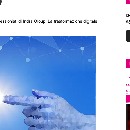
Is
ag
essionisti di Indra Group. La trasformazione digitale
Tr
c
de