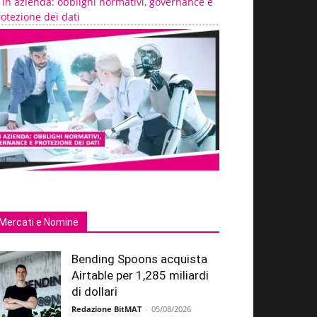
 in azienda: obblighi normativi, governance e
otezione dei dati
Mercati e Nomine
Bending Spoons acquista
Airtable per 1,285 miliardi
di dollari
Redazione BitMAT
-
05/08/2026