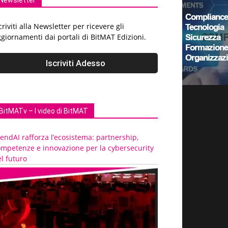
Newsletter
criviti alla Newsletter per ricevere gli
giornamenti dai portali di BitMAT Edizioni.
BitMATv – I video di BitMAT
endAI rafforza l’ecosistema: partnership,
ompetenze e innovazione per la cybersecurity
l futuro