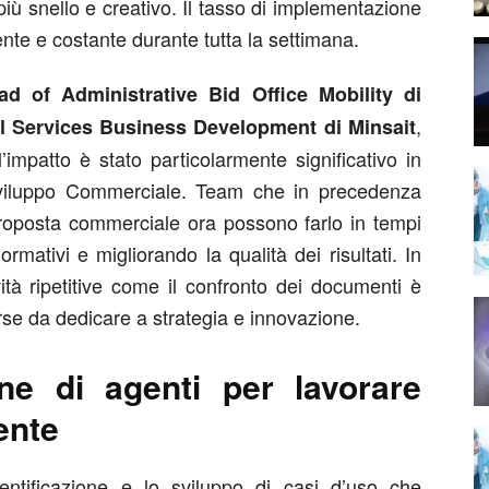
ù snello e creativo. Il tasso di implementazione
ente e costante durante tutta la settimana.
d of Administrative Bid Office Mobility di
,
ial Services Business Development di Minsait
impatto è stato particolarmente significativo in
Sviluppo Commerciale. Team che in precedenza
oposta commerciale ora possono farlo in tempi
 normativi e migliorando la qualità dei risultati. In
vità ripetitive come il confronto dei documenti è
orse da dedicare a strategia e innovazione.
ne di agenti per lavorare
ente
entificazione e lo sviluppo di casi d’uso che