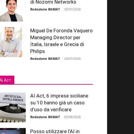
di Nozomi Networks
Redazione BitMAT
-
30/07/2026
Miguel De Foronda Vaquero
Managing Director per
Italia, Israele e Grecia di
Philips
Redazione BitMAT
-
29/07/2026
Ai Act
AI Act, 6 imprese siciliane
su 10 hanno già un caso
d’uso da verificare
Redazione BitMAT
-
03/08/2026
Posso utilizzare l’AI in