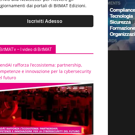
giornamenti dai portali di BitMAT Edizioni.
BitMATv – I video di BitMAT
endAI rafforza l’ecosistema: partnership,
ompetenze e innovazione per la cybersecurity
l futuro