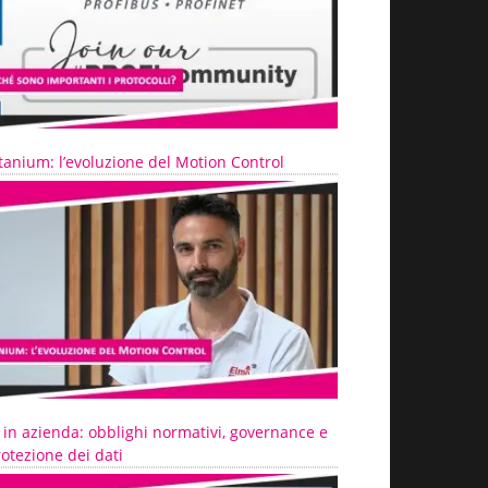
tanium: l’evoluzione del Motion Control
 in azienda: obblighi normativi, governance e
otezione dei dati