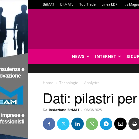
BitMAT
BitMATv
Top Trade
Linea EDP
Itis Maga
NEWS
INTERNET
SICU
Home
Tecnologie
Analytics
Dati: pilastri p
Da
Redazione BitMAT
-
06/08/2025