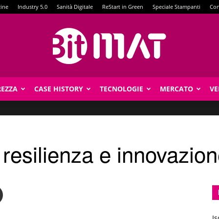
zine
Industry 5.0
Sanità Digitale
ReStart in Green
Speciale Stampanti
Con
REZZA
CASE HISTORY
TECNOLOGIE
MERCATO
VE
BitMat
er resilienza e innovazio
Is