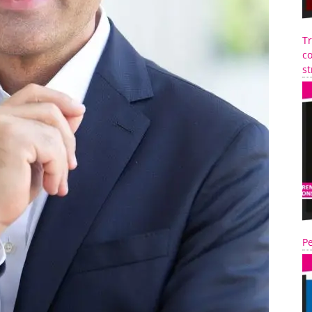
T
co
st
Pe