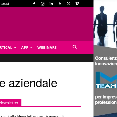
tattaci
RTICAL
APP
WEBINARS
ne aziendale
Newsletter
criviti alla Newsletter per ricevere gli