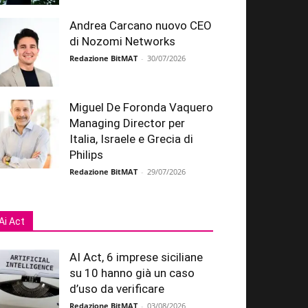
Andrea Carcano nuovo CEO
di Nozomi Networks
Redazione BitMAT
-
30/07/2026
Miguel De Foronda Vaquero
Managing Director per
Italia, Israele e Grecia di
Philips
Redazione BitMAT
-
29/07/2026
Ai Act
AI Act, 6 imprese siciliane
su 10 hanno già un caso
d’uso da verificare
Redazione BitMAT
-
03/08/2026