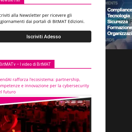
Newsletter
criviti alla Newsletter per ricevere gli
giornamenti dai portali di BitMAT Edizioni.
BitMATv – I video di BitMAT
endAI rafforza l’ecosistema: partnership,
ompetenze e innovazione per la cybersecurity
l futuro