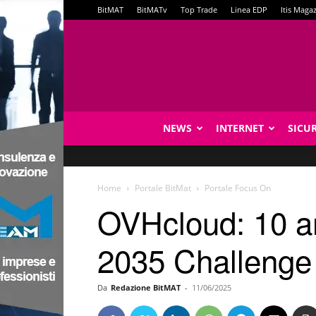
BitMAT
BitMATv
Top Trade
Linea EDP
Itis Maga
NEWS
INTERNET
SICU
Home
Portale BitMat
Portale Focus On
OVHcloud: 10 an
2035 Challenge
Da
Redazione BitMAT
-
11/06/2025