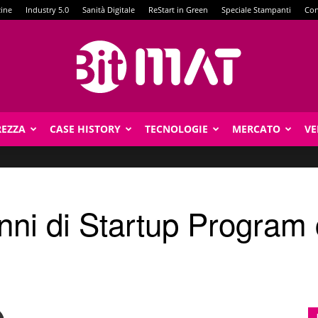
zine
Industry 5.0
Sanità Digitale
ReStart in Green
Speciale Stampanti
Con
REZZA
CASE HISTORY
TECNOLOGIE
MERCATO
VE
BitMat
ni di Startup Program 