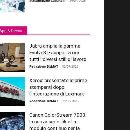
Massimiliano Cassinelli
-
24/04/2026
App & Device
Jabra amplia la gamma
Evolve3 e supporta ora
tutti i diversi stili di lavoro
Redazione BitMAT
-
02/07/2026
Xerox: presentate le prime
stampanti dopo
l’integrazione di Lexmark
Redazione BitMAT
-
29/06/2026
Canon ColorStream 7000:
la nuova serie inkjet a
modulo continuo per la