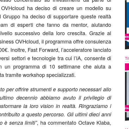
t, OVHcloud ha deciso di creare un modello su
 Il Gruppo ha deciso di supportare queste realtà
 team di esperti che fanno da mentor, aiutando
vello successivo della loro crescita. Grazie al
business OVHcloud, il programma offre consulenza
00€. Inoltre, Fast Forward, l’acceleratore lanciato
rsi settori e tecnologie tra cui l’IA, consente di
Ti
con un programma di 10 settimane che aiuta a
ta tramite workshop specializzati.
 per offrire strumenti e supporto necessari allo
’ultimo decennio abbiamo avuto il privilegio di
asformare la loro vision in realtà. Ringraziamo i
ntribuito a questo percorso. Gli ultimi dieci anni
, ha commentato Octave Klaba,
ro è senza limiti”