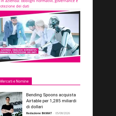
 in azienda: obblighi normativi, governance e
otezione dei dati
Mercati e Nomine
Bending Spoons acquista
Airtable per 1,285 miliardi
di dollari
Redazione BitMAT
-
05/08/2026