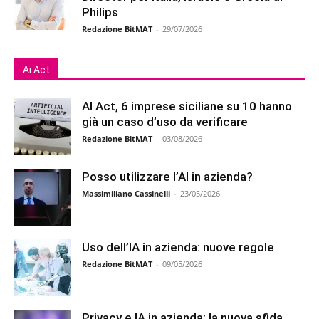
Philips
Redazione BitMAT
-
29/07/2026
Ai Act
AI Act, 6 imprese siciliane su 10 hanno
già un caso d’uso da verificare
Redazione BitMAT
-
03/08/2026
Posso utilizzare l’AI in azienda?
Massimiliano Cassinelli
-
23/05/2026
Uso dell’IA in azienda: nuove regole
Redazione BitMAT
-
09/05/2026
Privacy e IA in azienda: la nuova sfida