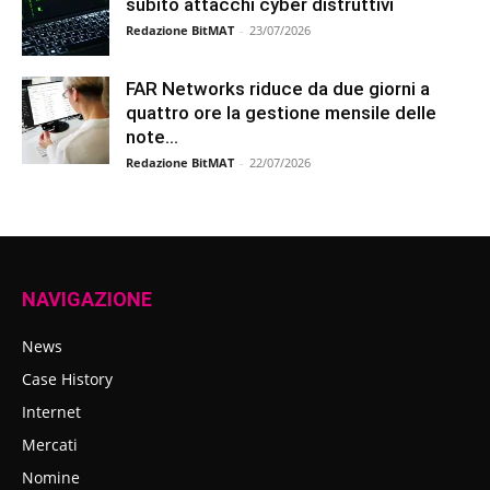
subito attacchi cyber distruttivi
Redazione BitMAT
-
23/07/2026
FAR Networks riduce da due giorni a
quattro ore la gestione mensile delle
note...
Redazione BitMAT
-
22/07/2026
NAVIGAZIONE
News
Case History
Internet
Mercati
Nomine