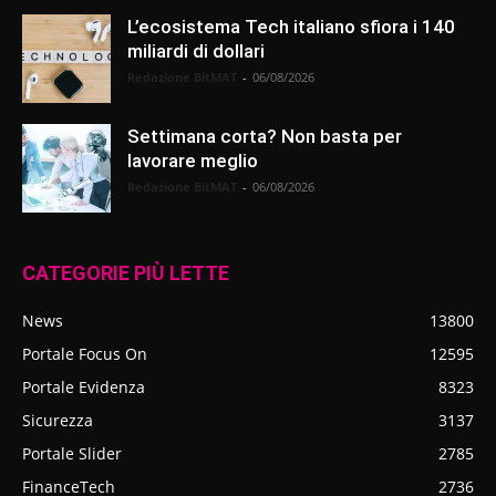
L’ecosistema Tech italiano sfiora i 140
miliardi di dollari
Redazione BitMAT
-
06/08/2026
Settimana corta? Non basta per
lavorare meglio
Redazione BitMAT
-
06/08/2026
CATEGORIE PIÙ LETTE
News
13800
Portale Focus On
12595
Portale Evidenza
8323
Sicurezza
3137
Portale Slider
2785
FinanceTech
2736