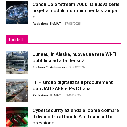
Canon ColorStream 7000: la nuova serie
inkjet a modulo continuo per la stampa
di...
Redazione BitMAT
-
17/06/2026
I più letti
Juneau, in Alaska, nuova una rete Wi-Fi
pubblica ad alta densità
Stefano Castelnuovo
-
06/08/2026
FHP Group digitalizza il procurement
con JAGGAER e PwC Italia
Redazione BitMAT
-
03/08/2026
Cybersecurity aziendale: come colmare
il divario tra attacchi AI e team sotto
pressione