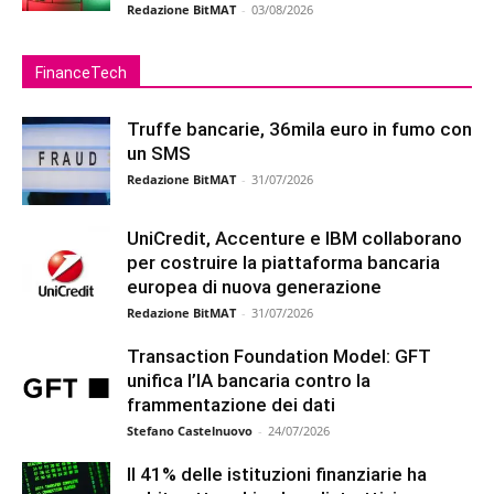
Redazione BitMAT
-
03/08/2026
FinanceTech
Truffe bancarie, 36mila euro in fumo con
un SMS
Redazione BitMAT
-
31/07/2026
UniCredit, Accenture e IBM collaborano
per costruire la piattaforma bancaria
europea di nuova generazione
Redazione BitMAT
-
31/07/2026
Transaction Foundation Model: GFT
unifica l’IA bancaria contro la
frammentazione dei dati
Stefano Castelnuovo
-
24/07/2026
Il 41% delle istituzioni finanziarie ha