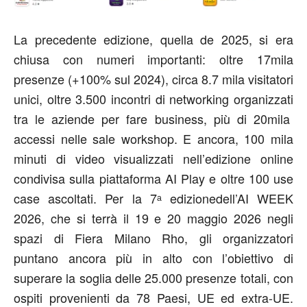
La precedente edizione, quella de 2025, si era
chiusa con numeri importanti:
oltre 17mila
presenze
(
+100% sul 2024
), circa
8.7 mila visitatori
unici
, oltre
3.500 incontri di networking organizzati
tra le
aziende
per fare
business
, più di
20mila
accessi nelle sale workshop
.
E ancora, 100 mila
minuti di video visualizzati nell’edizione online
condivisa sulla piattaforma
AI Play
e oltre
100 use
case ascoltati
.
Per
la
7ᵃ
edizione
dell’
AI WEEK
2026
, che si terrà
il 19 e 20 maggio 2026 negli
spazi di Fiera Milano Rho
, gli organizzatori
puntano ancora più in alto
con l’obiettivo di
superare la soglia delle
25.000 presenze totali
,
con
ospiti provenienti da 78 Paesi
, UE ed extra-UE
.