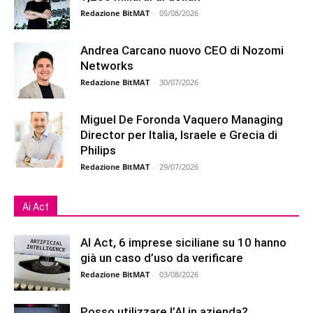
Redazione BitMAT
-
05/08/2026
Andrea Carcano nuovo CEO di Nozomi
Networks
Redazione BitMAT
-
30/07/2026
Miguel De Foronda Vaquero Managing
Director per Italia, Israele e Grecia di
Philips
Redazione BitMAT
-
29/07/2026
Ai Act
AI Act, 6 imprese siciliane su 10 hanno
già un caso d’uso da verificare
Redazione BitMAT
-
03/08/2026
Posso utilizzare l’AI in azienda?