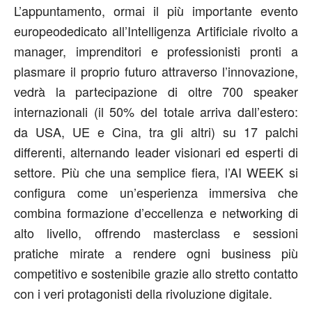
L’appuntamento
, ormai
il più importante evento
europeo
dedicat
o
all’Intelligenza Artificiale
rivolt
o
a
manager, imprenditori e professionisti pronti a
plasmare il proprio futuro attraverso l’innovazione,
vedrà la partecipazione di
oltre 700 speaker
internazionali
(il 50% del totale arriva dall’estero:
da USA, UE e Cina, tra gli altri)
su 1
7
palchi
differenti
, alternando leader visionari ed esperti di
settore. Più che una semplice fiera, l’
AI WEEK
si
configura come un’esperienza immersiva che
combina
formazione
d’eccellenza
e
networking di
alto livello
, offrendo masterclass e sessioni
pratiche mirate a rendere ogni business più
competitivo e sostenibile
grazie allo
stretto contatto
con i veri protagonisti della rivoluzione digitale.