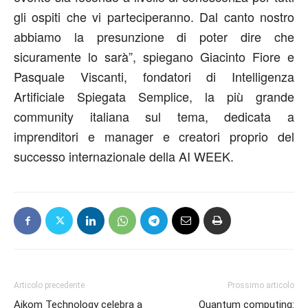
gli ospiti che vi parteciperanno. Dal canto nostro
abbiamo la presunzione di poter dire che
sicuramente lo sarà
”,
spiegano
Giacinto Fiore
e
Pasquale Viscanti
,
fondatori di
Intelligenza
Artificiale Spiegata Semplice
, la più grande
community italiana sul tema, dedicata a
imprenditori e manager e creatori
proprio d
el
successo internazionale
della
AI WEEK.
Articolo precedente
Prossimo articolo
Aikom Technology celebra a
Quantum computing: