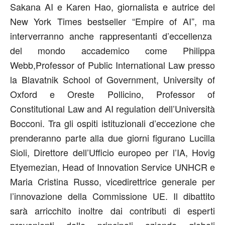
Sakana AI
e
Karen Hao
, giornalista e autrice del
New York Times bestseller “Empire of AI”
, ma
interverranno
anche rappresentanti d’eccellenza
del mondo accademico
come
Philippa
Webb
,
Professor of Public International
Law
presso
la
Blavatnik
School of Government
,
University of
Oxford
e
Oreste Pollicino
,
Professor of
Constitutional
Law
and AI
regulation
dell’
Università
Bocconi
.
Tra gli o
spiti istituzionali d
’eccezione
che
prenderanno parte alla
due giorni
figurano
Lucilla
Sioli
, Direttore dell’
Ufficio europeo per l’IA
,
Hovig
Etyemezian
, Head of Innovation Service
UNHCR
e
Maria Cristina Russo
, vicedirettrice generale per
l’innovazione della
Commissione UE
.
I
l dibattito
sarà arricchito
inoltre
da
i contributi
d
i esperti