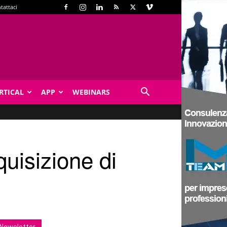
tattaci
RTICAL
APP
WEBINARS
quisizione di