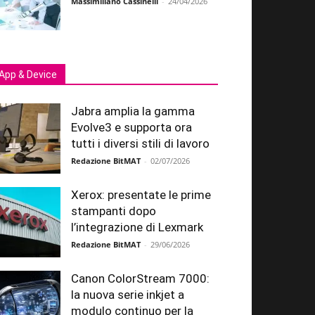
Massimiliano Cassinelli
-
24/04/2026
App & Device
Jabra amplia la gamma
Evolve3 e supporta ora
tutti i diversi stili di lavoro
Redazione BitMAT
-
02/07/2026
Xerox: presentate le prime
stampanti dopo
l’integrazione di Lexmark
Redazione BitMAT
-
29/06/2026
Canon ColorStream 7000:
la nuova serie inkjet a
modulo continuo per la