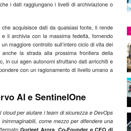
a che i dati raggiungano i livelli di archiviazione o
d che acquisisce dati da qualsiasi fonte, li rende
to e li archivia con la massima fedeltà, fornendo
e un maggiore controllo sull’intero ciclo di vita dei
anche la strada alla prossima frontiera della
ic, in cui agen autonomi sfruttano dati arricchiti e
rispondere con un ragionamento di livello umano a
rvo AI e SentinelOne
el cloud per aiutare i team di sicurezza e DevOps
ima inimmaginabili, come mezzo per difendere una
ffermato
Gurjeet Arora, Co-Founder e CEO di