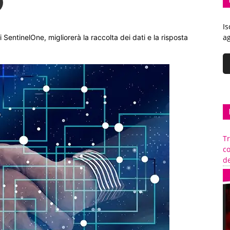
Is
ag
i SentinelOne, migliorerà la raccolta dei dati e la risposta
Tr
c
de