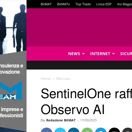
BitMAT
BitMATv
Top Trade
Linea EDP
Itis Maga
NEWS
INTERNET
SICU
Home
Mercato
SentinelOne raff
Observo AI
Da
Redazione BitMAT
-
17/09/2025