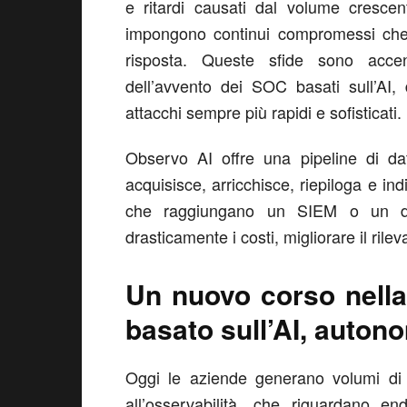
e ritardi causati dal volume crescente
impongono continui compromessi che r
risposta. Queste sfide sono accen
dell’avvento dei SOC basati sull’AI,
attacchi sempre più rapidi e sofisticati.
Observo AI offre una pipeline di dat
acquisisce, arricchisce, riepiloga e ind
che raggiungano un SIEM o un dat
drasticamente i costi, migliorare il ril
Un nuovo corso nella 
basato sull’AI, auton
Oggi le aziende generano volumi di d
all’osservabilità, che riguardano en