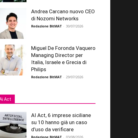
Andrea Carcano nuovo CEO
di Nozomi Networks
Redazione BitMAT
-
30/07/2026
Miguel De Foronda Vaquero
Managing Director per
Italia, Israele e Grecia di
Philips
Redazione BitMAT
-
29/07/2026
Ai Act
AI Act, 6 imprese siciliane
su 10 hanno già un caso
d’uso da verificare
Redazione BitMAT
-
03/08/2026