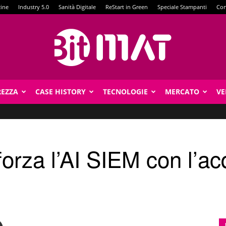
zine
Industry 5.0
Sanità Digitale
ReStart in Green
Speciale Stampanti
Con
REZZA
CASE HISTORY
TECNOLOGIE
MERCATO
VE
BitMat
orza l’AI SIEM con l’ac