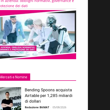
 in azienda: obblighi normativi, governance e
otezione dei dati
Mercati e Nomine
Bending Spoons acquista
Airtable per 1,285 miliardi
di dollari
Redazione BitMAT
-
05/08/2026