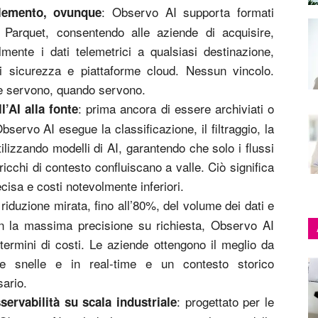
: Observo AI supporta formati
elemento, ovunque
rquet, consentendo alle aziende di acquisire,
cilmente i dati telemetrici a qualsiasi destinazione,
di sicurezza e piattaforme cloud. Nessun vincolo.
e servono, quando servono.
: prima ancora di essere archiviati o
l’AI alla fonte
Observo AI esegue la classificazione, il filtraggio, la
tilizzando modelli di AI, garantendo che solo i flussi
 ricchi di contesto confluiscano a valle. Ciò significa
cisa e costi notevolmente inferiori.
a riduzione mirata, fino all’80%, del volume dei dati e
 con la massima precisione su richiesta, Observo AI
n termini di costi. Le aziende ottengono il meglio da
ve snelle e in real-time e un contesto storico
ario.
: progettato per le
servabilità su scala industriale