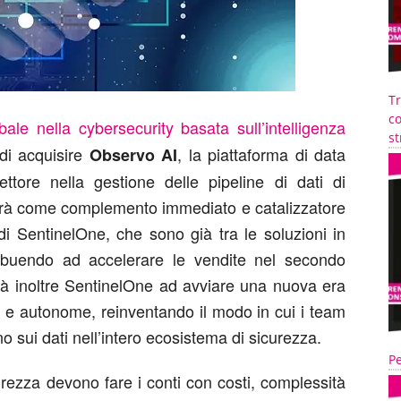
T
co
obale nella cybersecurity basata sull’intelligenza
st
 di acquisire
, la piattaforma di data
Observo AI
ettore nella gestione delle pipeline di dati di
agirà come complemento immediato e catalizzatore
 di SentinelOne, che sono già tra le soluzioni in
ribuendo ad accelerare le vendite nel secondo
erà inoltre SentinelOne ad avviare una nuova era
nti e autonome, reinventando il modo in cui i team
sui dati nell’intero ecosistema di sicurezza.
Pe
urezza devono fare i conti con costi, complessità