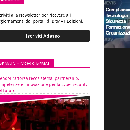
Newsletter
criviti alla Newsletter per ricevere gli
giornamenti dai portali di BitMAT Edizioni.
BitMATv – I video di BitMAT
endAI rafforza l’ecosistema: partnership,
ompetenze e innovazione per la cybersecurity
l futuro