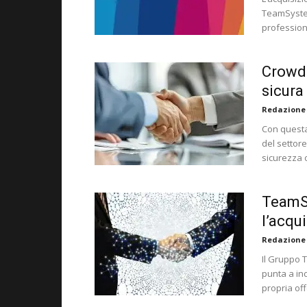
TeamSystem
professioni
CrowdS
sicura
Redazione
Con questa
del settor
sicurezza o
TeamSy
l’acqu
Redazione
Il Gruppo 
punta a in
propria off