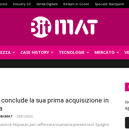
azine
Industry 5.0
Sanità Digitale
ReStart in Green
Speciale Stampanti
REZZA
CASE HISTORY
TECNOLOGIE
MERCATO
V
BitMat
conclude la sua prima acquisizione in
Is
a
ag
 BitMAT
-
26/01/2026
isisce Hispasec per rafforzare la propria presenza in Spagna