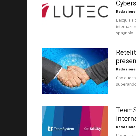
Cybers
Redazione
L’acquisizi
internazio
spagnolo
Retelit
presen
Redazione
Con questa 
superando i
TeamSy
intern
Redazione
L’acquisizi