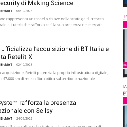
ecurity di Making Science
 BitMAT
-
06/10/2025
Ti
one rappresenta un tassello chiave nella strategia di crescita
nale di Lutech che rafforza così la sua presenza nel mercato
 ufficializza l’acquisizione di BT Italia e
ta Retelit-X
 BitMAT
-
02/10/2025
acquisizione, Retelit potenzia la propria infrastruttura digitale,
 47.000 km di rete in fibra ottica sul territorio nazionale
IA
pr
stem rafforza la presenza
azionale con Sellsy
 BitMAT
-
24/09/2025
one di Sellsy rafforza la strategia di espansione europea di