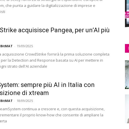
, che punta a guidare la digitalizzazione di imprese e
sti
trike acquisisce Pangea, per un’AI più
 BitMAT
-
19/09/2025
 acquisizione CrowdStrike fornirà la prima soluzione completa
e per la Detection and Response basata su AI per mettere in
gni strato dell'AI aziendale
stem: sempre più AI in Italia con
isizione di xtream
 BitMAT
-
18/09/2025
TeamSystem continua a crescere e, con questa acquisizione,
crementare il proprio know-how che consente di ampliare la
erta