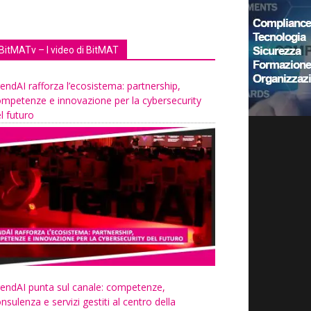
BitMATv – I video di BitMAT
endAI rafforza l’ecosistema: partnership,
mpetenze e innovazione per la cybersecurity
l futuro
endAI punta sul canale: competenze,
nsulenza e servizi gestiti al centro della