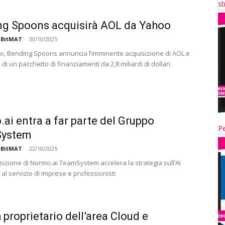
st
g Spoons acquisirà AOL da Yahoo
 BitMAT
-
30/10/2025
, Bending Spoons annuncia l’imminente acquisizione di AOL e
 di un pacchetto di finanziamenti da 2,8 miliardi di dollari
ai entra a far parte del Gruppo
Pe
ystem
 BitMAT
-
22/10/2025
sizione di Normo.ai TeamSystem accelera la strategia sull’AI
al servizio di imprese e professionisti
 proprietario dell’area Cloud e