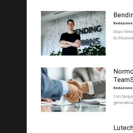
Bendin
Redazione
Dopo Vimeo
la chiusura
Normo.
TeamS
Redazione
Con l’acqui
generativa 
Lutech