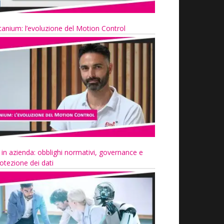
tanium: l’evoluzione del Motion Control
 in azienda: obblighi normativi, governance e
otezione dei dati