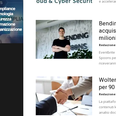
e accelera
Bendin
acquis
milion
Redazione
Eventbrite
Spoons per 
riceverann
Wolter
per 90
Redazione
La piattafo
contenuti l
analisi do