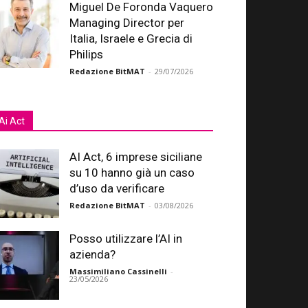
Miguel De Foronda Vaquero
Managing Director per
Italia, Israele e Grecia di
Philips
Redazione BitMAT
-
29/07/2026
Ai Act
AI Act, 6 imprese siciliane
su 10 hanno già un caso
d’uso da verificare
Redazione BitMAT
-
03/08/2026
Posso utilizzare l’AI in
azienda?
Massimiliano Cassinelli
-
23/05/2026