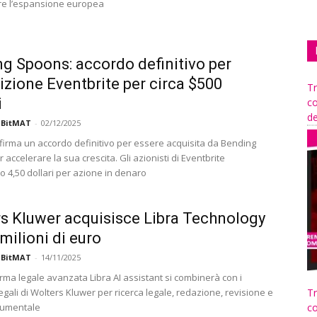
re l’espansione europea
g Spoons: accordo definitivo per
izione Eventbrite per circa $500
Tr
i
co
de
 BitMAT
-
02/12/2025
 firma un accordo definitivo per essere acquisita da Bending
accelerare la sua crescita. Gli azionisti di Eventbrite
o 4,50 dollari per azione in denaro
s Kluwer acquisisce Libra Technology
 milioni di euro
 BitMAT
-
14/11/2025
rma legale avanzata Libra AI assistant si combinerà con i
egali di Wolters Kluwer per ricerca legale, redazione, revisione e
Tr
cumentale
co