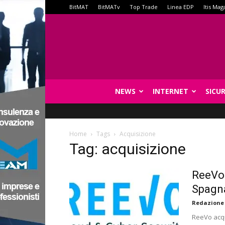
BitMAT
BitMATv
Top Trade
Linea EDP
Itis Mag
NEWS
INTERNET
SICU
Home
Tags
Acquisizione
Tag: acquisizione
ReeVo 
Spagn
Redazione
ReeVo acqu