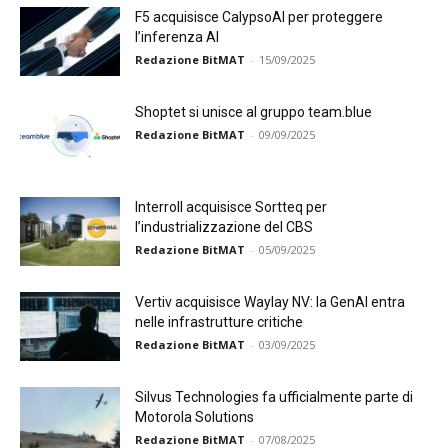
F5 acquisisce CalypsoAI per proteggere
l’inferenza AI
Redazione BitMAT
-
15/09/2025
Shoptet si unisce al gruppo team.blue
Redazione BitMAT
-
09/09/2025
Interroll acquisisce Sortteq per
l’industrializzazione del CBS
Redazione BitMAT
-
05/09/2025
Vertiv acquisisce Waylay NV: la GenAI entra
nelle infrastrutture critiche
Redazione BitMAT
-
03/09/2025
Silvus Technologies fa ufficialmente parte di
Motorola Solutions
Redazione BitMAT
-
07/08/2025