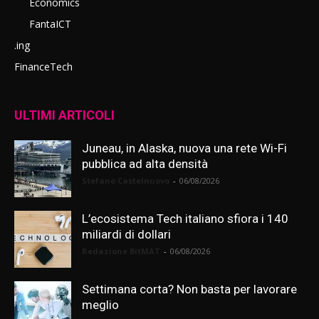
Economics
FantaICT
.ing
FinanceTech
ULTIMI ARTICOLI
Juneau, in Alaska, nuova una rete Wi-Fi
pubblica ad alta densità
Stefano Castelnuovo
-
06/08/2026
L’ecosistema Tech italiano sfiora i 140
miliardi di dollari
Redazione BitMAT
-
06/08/2026
Settimana corta? Non basta per lavorare
meglio