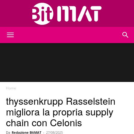
BitMat
Home
thyssenkrupp Rasselstein
migliora la propria supply
chain con Celonis
Da
Redazione BitMAT
-
27/08/2025