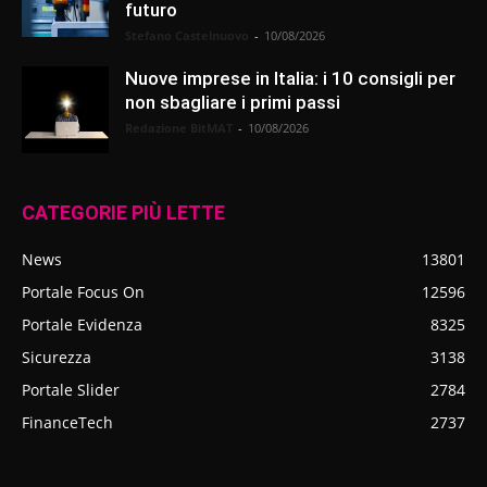
futuro
Stefano Castelnuovo
-
10/08/2026
Nuove imprese in Italia: i 10 consigli per
non sbagliare i primi passi
Redazione BitMAT
-
10/08/2026
CATEGORIE PIÙ LETTE
News
13801
Portale Focus On
12596
Portale Evidenza
8325
Sicurezza
3138
Portale Slider
2784
FinanceTech
2737