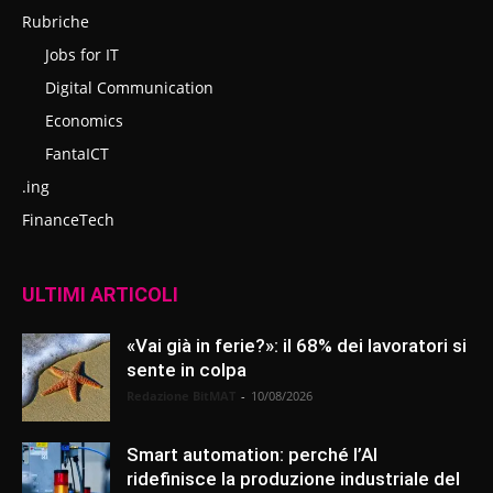
Rubriche
Jobs for IT
Digital Communication
Economics
FantaICT
.ing
FinanceTech
ULTIMI ARTICOLI
«Vai già in ferie?»: il 68% dei lavoratori si
sente in colpa
Redazione BitMAT
-
10/08/2026
Smart automation: perché l’AI
ridefinisce la produzione industriale del