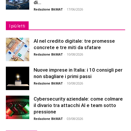
di...
Redazione BitMAT
-
17/06/2026
I più letti
AI nel credito digitale: tre promesse
concrete e tre miti da sfatare
Redazione BitMAT
-
10/08/2026
Nuove imprese in Italia: i 10 consigli per
non sbagliare i primi passi
Redazione BitMAT
-
10/08/2026
Cybersecurity aziendale: come colmare
il divario tra attacchi AI e team sotto
pressione
Redazione BitMAT
-
03/08/2026