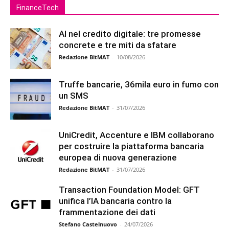
FinanceTech
AI nel credito digitale: tre promesse
concrete e tre miti da sfatare
Redazione BitMAT
-
10/08/2026
Truffe bancarie, 36mila euro in fumo con
un SMS
Redazione BitMAT
-
31/07/2026
UniCredit, Accenture e IBM collaborano
per costruire la piattaforma bancaria
europea di nuova generazione
Redazione BitMAT
-
31/07/2026
Transaction Foundation Model: GFT
unifica l’IA bancaria contro la
frammentazione dei dati
Stefano Castelnuovo
-
24/07/2026