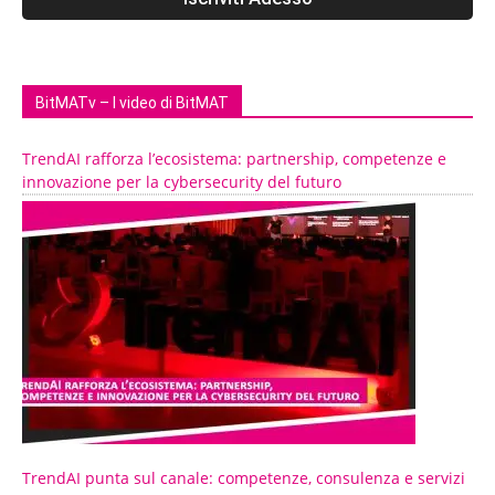
BitMATv – I video di BitMAT
TrendAI rafforza l’ecosistema: partnership, competenze e
innovazione per la cybersecurity del futuro
TrendAI punta sul canale: competenze, consulenza e servizi