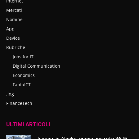
Internet
Mercati
Nomine
App
Device
Rubriche
Jobs for IT
Digital Communication
Economics
FantaICT
.ing
FinanceTech
ULTIMI ARTICOLI
Juneau, in Alaska, nuova una rete Wi-Fi