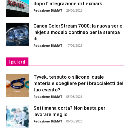
dopo l’integrazione di Lexmark
Redazione BitMAT
-
29/06/2026
Canon ColorStream 7000: la nuova serie
inkjet a modulo continuo per la stampa
di...
Redazione BitMAT
-
17/06/2026
I più letti
Tyvek, tessuto o silicone: quale
materiale scegliere per i braccialetti del
tuo evento?
Redazione BitMAT
-
05/08/2026
Settimana corta? Non basta per
lavorare meglio
Redazione BitMAT
-
06/08/2026