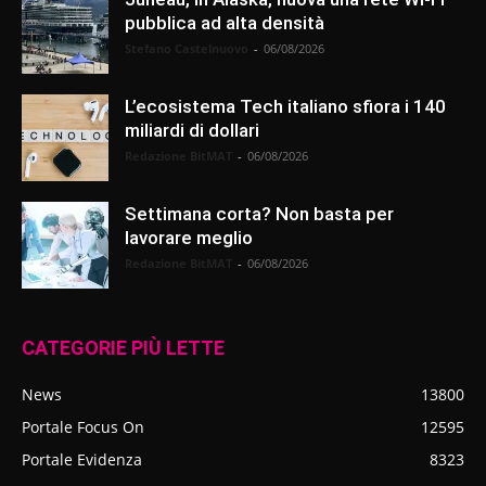
pubblica ad alta densità
Stefano Castelnuovo
-
06/08/2026
L’ecosistema Tech italiano sfiora i 140
miliardi di dollari
Redazione BitMAT
-
06/08/2026
Settimana corta? Non basta per
lavorare meglio
Redazione BitMAT
-
06/08/2026
CATEGORIE PIÙ LETTE
News
13800
Portale Focus On
12595
Portale Evidenza
8323