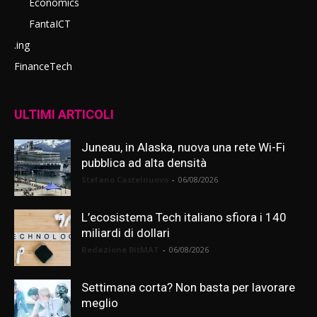
Economics
FantaICT
.ing
FinanceTech
ULTIMI ARTICOLI
Juneau, in Alaska, nuova una rete Wi-Fi
pubblica ad alta densità
Stefano Castelnuovo
-
06/08/2026
L’ecosistema Tech italiano sfiora i 140
miliardi di dollari
Redazione BitMAT
-
06/08/2026
Settimana corta? Non basta per lavorare
meglio