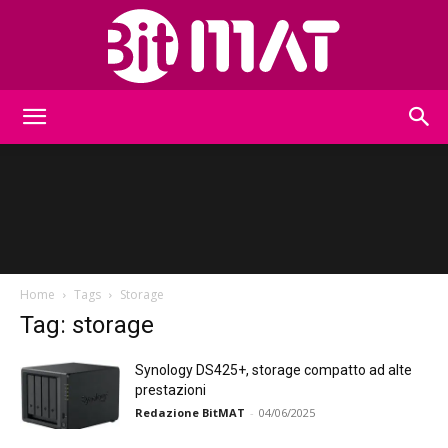
BitMat
Home
Tags
Storage
Tag: storage
Synology DS425+, storage compatto ad alte
prestazioni
Redazione BitMAT
-
04/06/2025