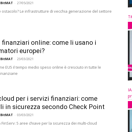
 BitMAT
-
27/05/2021
le ostacolo? Le infrastrutture di vecchia generazione del settore
Ti
 finanziari online: come li usano i
atori europei?
 BitMAT
-
23/03/2021
ne EU5 il tempo medio speso online è cresciuto in tutte le
inanziarie
IA
pr
cloud per i servizi finanziari: come
li in sicurezza secondo Check Point
 BitMAT
-
03/03/2021
FinServ: 5 aree chiave per la sicurezza dei multi-cloud