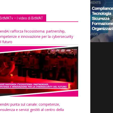
BitMATv – I video di BitMAT
endAI rafforza l’ecosistema: partnership,
mpetenze e innovazione per la cybersecurity
l futuro
endAI punta sul canale: competenze,
nsulenza e servizi gestiti al centro della