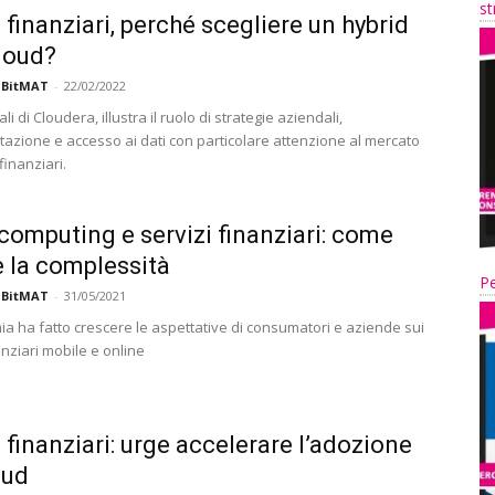
st
i finanziari, perché scegliere un hybrid
loud?
 BitMAT
-
22/02/2022
li di Cloudera, illustra il ruolo di strategie aziendali,
azione e accesso ai dati con particolare attenzione al mercato
finanziari.
computing e servizi finanziari: come
e la complessità
Pe
 BitMAT
-
31/05/2021
a ha fatto crescere le aspettative di consumatori e aziende sui
anziari mobile e online
i finanziari: urge accelerare l’adozione
oud