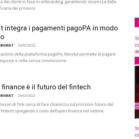
a dei clienti in fase in onboarding, garantendo sicurezza dalle
ficacia dei processi.
t integra i pagamenti pagoPA in modo
to
Tr
co
 BitMAT
-
24/02/2022
de
grazione della piattaforma pagoPA, Revolut permette di pagare
, imposte e rette senza commissione.
finance è il futuro del fintech
 BitMAT
-
24/02/2022
nsson di Tink cerca di fare chiarezza sul prossimo futuro del
 fintech spiegando il ruolo dell’open finance nel settore.
Tr
co