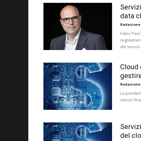
Serviz
data c
Redazione
Fabio Pasca
regolament
dei servizi 
Cloud 
gestir
Redazione
La pandemi
servizi fin
Serviz
del cl