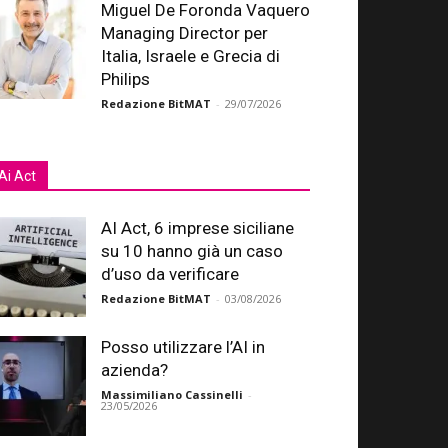
Miguel De Foronda Vaquero
Managing Director per
Italia, Israele e Grecia di
Philips
Redazione BitMAT
-
29/07/2026
Ai Act
AI Act, 6 imprese siciliane
su 10 hanno già un caso
d’uso da verificare
Redazione BitMAT
-
03/08/2026
Posso utilizzare l’AI in
azienda?
Massimiliano Cassinelli
-
23/05/2026