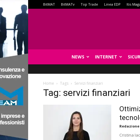
BitMAT
BitMATv
Top Trade
Linea EDP
Itis Mag
NEWS
INTERNET
SICU
Home
Tags
Servizi finanziari
Tag: servizi finanziari
Ottimi
tecnol
Redazione
Cristina Ia