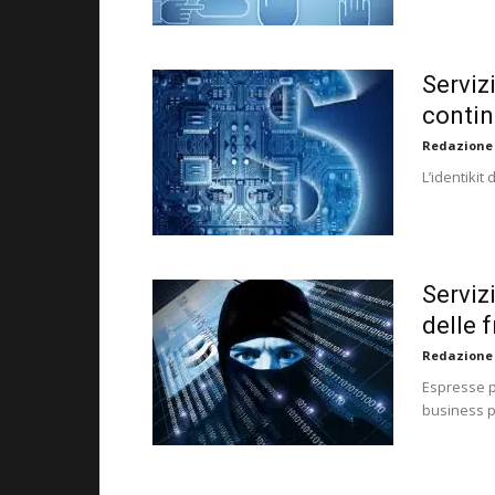
Servizi
contin
Redazione
L’identikit
Serviz
delle f
Redazione
Espresse pr
business p