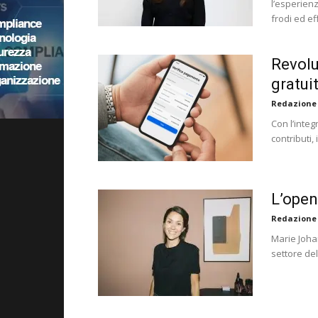
l’esperienz
frodi ed ef
Revolu
gratui
Redazione
Con l’inte
contributi
L’open 
Redazione
Marie Joha
settore del