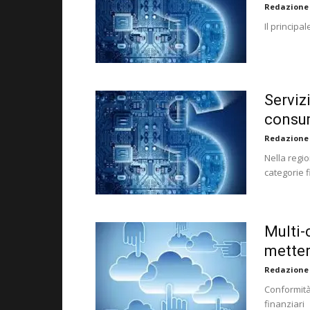
Redazione
Il principa
Servizi
consum
Redazione
Nella regio
categorie f
Multi-
metter
Redazione
Conformità 
finanziari