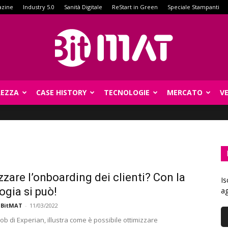
azine
Industry 5.0
Sanità Digitale
ReStart in Green
Speciale Stampanti
REZZA
CASE HISTORY
TECNOLOGIE
MERCATO
V
BitMat
zzare l’onboarding dei clienti? Con la
Is
ogia si può!
ag
 BitMAT
-
11/03/2022
cob di Experian, illustra come è possibile ottimizzare