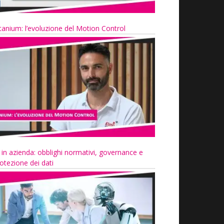
tanium: l’evoluzione del Motion Control
 in azienda: obblighi normativi, governance e
otezione dei dati