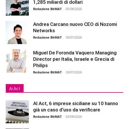
1,285 miliardi di dollari
Redazione BitMAT
-
05/08/2026
Andrea Carcano nuovo CEO di Nozomi
Networks
Redazione BitMAT
-
30/07/2026
Miguel De Foronda Vaquero Managing
Director per Italia, Israele e Grecia di
Philips
Redazione BitMAT
-
29/07/2026
Ai Act
AI Act, 6 imprese siciliane su 10 hanno
già un caso d’uso da verificare
Redazione BitMAT
-
03/08/2026