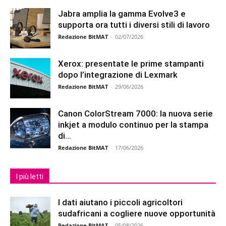
Jabra amplia la gamma Evolve3 e
supporta ora tutti i diversi stili di lavoro
Redazione BitMAT
-
02/07/2026
Xerox: presentate le prime stampanti
dopo l’integrazione di Lexmark
Redazione BitMAT
-
29/06/2026
Canon ColorStream 7000: la nuova serie
inkjet a modulo continuo per la stampa
di...
Redazione BitMAT
-
17/06/2026
I più letti
I dati aiutano i piccoli agricoltori
sudafricani a cogliere nuove opportunità
Redazione BitMAT
-
05/08/2026