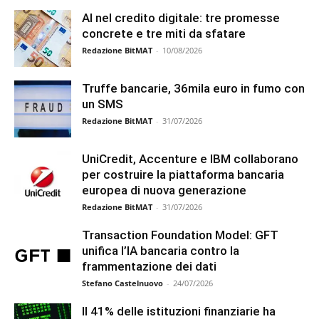
AI nel credito digitale: tre promesse
concrete e tre miti da sfatare
Redazione BitMAT
-
10/08/2026
Truffe bancarie, 36mila euro in fumo con
un SMS
Redazione BitMAT
-
31/07/2026
UniCredit, Accenture e IBM collaborano
per costruire la piattaforma bancaria
europea di nuova generazione
Redazione BitMAT
-
31/07/2026
Transaction Foundation Model: GFT
unifica l’IA bancaria contro la
frammentazione dei dati
Stefano Castelnuovo
-
24/07/2026
Il 41% delle istituzioni finanziarie ha