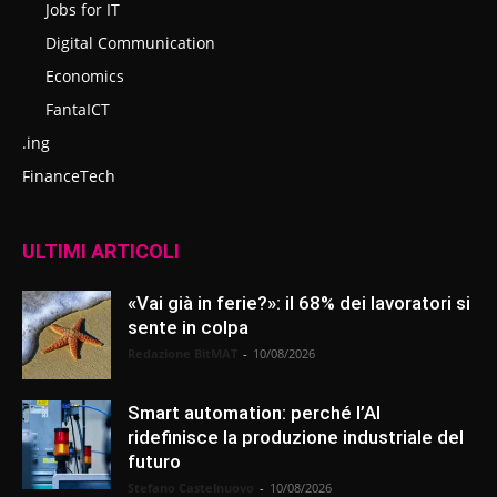
Jobs for IT
Digital Communication
Economics
FantaICT
.ing
FinanceTech
ULTIMI ARTICOLI
«Vai già in ferie?»: il 68% dei lavoratori si
sente in colpa
Redazione BitMAT
-
10/08/2026
Smart automation: perché l’AI
ridefinisce la produzione industriale del
futuro
Stefano Castelnuovo
-
10/08/2026