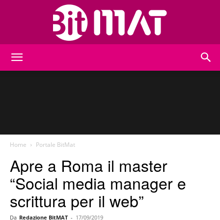
BitMat
Home
Portale BitMat
Apre a Roma il master
“Social media manager e
scrittura per il web”
Da
Redazione BitMAT
-
17/09/2019