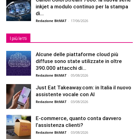
inkjet a modulo continuo per la stampa
di...
Redazione BitMAT
-
17/06/2026
I più letti
Alcune delle piattaforme cloud più
diffuse sono state utilizzate in oltre
390.000 attacchi di...
Redazione BitMAT
-
05/08/2026
Just Eat Takeaway.com: in Italia il nuovo
assistente vocale con AI
Redazione BitMAT
-
03/08/2026
E-commerce, quanto conta davvero
l’assistenza clienti?
Redazione BitMAT
-
03/08/2026