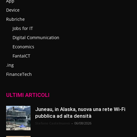
App
Device
Rubriche
Jobs for IT
Digital Communication
Economics
FantaICT
.ing
FinanceTech
ULTIMI ARTICOLI
Juneau, in Alaska, nuova una rete Wi-Fi
pubblica ad alta densità
Stefano Castelnuovo
-
06/08/2026