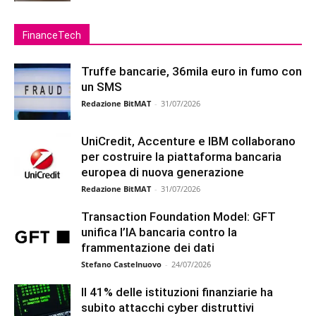
FinanceTech
Truffe bancarie, 36mila euro in fumo con
un SMS
Redazione BitMAT
-
31/07/2026
UniCredit, Accenture e IBM collaborano
per costruire la piattaforma bancaria
europea di nuova generazione
Redazione BitMAT
-
31/07/2026
Transaction Foundation Model: GFT
unifica l’IA bancaria contro la
frammentazione dei dati
Stefano Castelnuovo
-
24/07/2026
Il 41% delle istituzioni finanziarie ha
subito attacchi cyber distruttivi