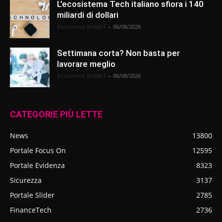
L’ecosistema Tech italiano sfiora i 140
miliardi di dollari
Redazione BitMAT
-
06/08/2026
Settimana corta? Non basta per
lavorare meglio
Redazione BitMAT
-
06/08/2026
CATEGORIE PIÙ LETTE
News
13800
Portale Focus On
12595
Portale Evidenza
8323
Sicurezza
3137
Portale Slider
2785
FinanceTech
2736