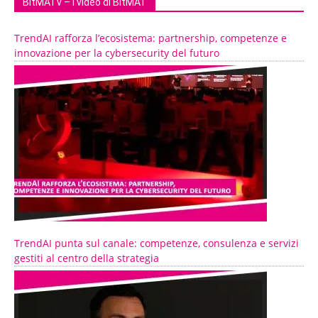
BitMATv – I video di BitMAT
TrendAI rafforza l’ecosistema: partnership, competenze e
innovazione per la cybersecurity del futuro
TrendAI punta sul canale: competenze, consulenza e servizi
gestiti al centro della strategia