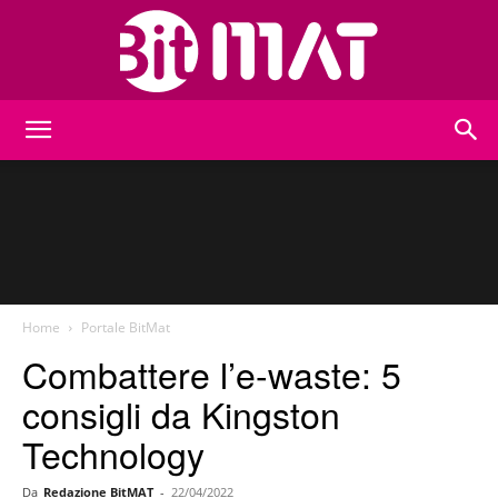
BitMat
Home
Portale BitMat
Combattere l’e-waste: 5
consigli da Kingston
Technology
Da
Redazione BitMAT
-
22/04/2022