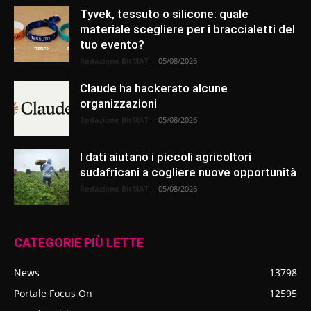
Tyvek, tessuto o silicone: quale
materiale scegliere per i braccialetti del
tuo evento?
Redazione BitMAT
-
05/08/2026
Claude ha hackerato alcune
organizzazioni
Redazione BitMAT
-
05/08/2026
I dati aiutano i piccoli agricoltori
sudafricani a cogliere nuove opportunità
Redazione BitMAT
-
05/08/2026
CATEGORIE PIÙ LETTE
News
13798
Portale Focus On
12595