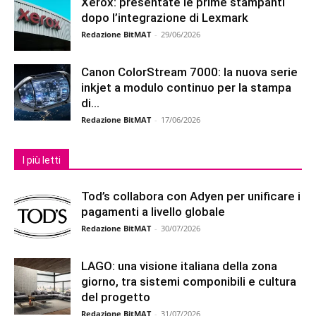
Xerox: presentate le prime stampanti
dopo l’integrazione di Lexmark
Redazione BitMAT
-
29/06/2026
Canon ColorStream 7000: la nuova serie
inkjet a modulo continuo per la stampa
di...
Redazione BitMAT
-
17/06/2026
I più letti
Tod’s collabora con Adyen per unificare i
pagamenti a livello globale
Redazione BitMAT
-
30/07/2026
LAGO: una visione italiana della zona
giorno, tra sistemi componibili e cultura
del progetto
Redazione BitMAT
-
31/07/2026