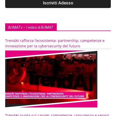
BitMATv – I video di BitMAT
TrendAI rafforza l’ecosistema: partnership, competenze e
innovazione per la cybersecurity del futuro
TrendAI punta sul canale: competenze, consulenza e servizi