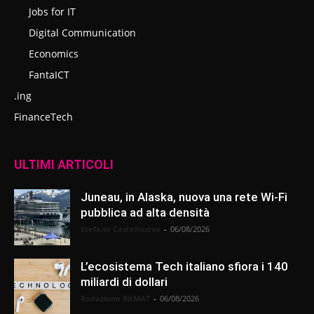
Jobs for IT
Digital Communication
Economics
FantaICT
.ing
FinanceTech
ULTIMI ARTICOLI
Juneau, in Alaska, nuova una rete Wi-Fi
pubblica ad alta densità
Stefano Castelnuovo
-
06/08/2026
L’ecosistema Tech italiano sfiora i 140
miliardi di dollari
Redazione BitMAT
-
06/08/2026