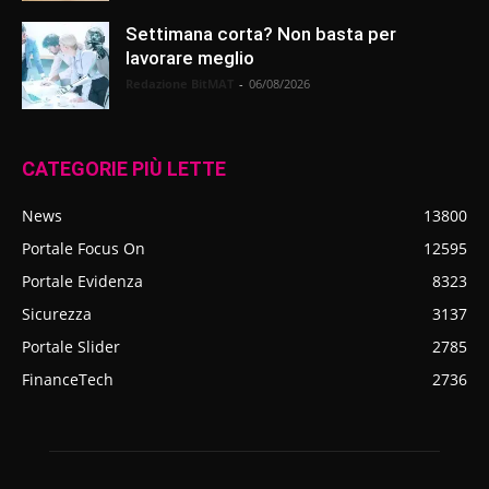
Settimana corta? Non basta per
lavorare meglio
Redazione BitMAT
-
06/08/2026
CATEGORIE PIÙ LETTE
News
13800
Portale Focus On
12595
Portale Evidenza
8323
Sicurezza
3137
Portale Slider
2785
FinanceTech
2736