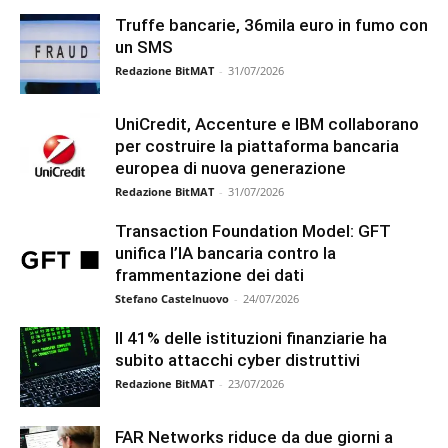
Truffe bancarie, 36mila euro in fumo con
un SMS
Redazione BitMAT
-
31/07/2026
UniCredit, Accenture e IBM collaborano
per costruire la piattaforma bancaria
europea di nuova generazione
Redazione BitMAT
-
31/07/2026
Transaction Foundation Model: GFT
unifica l’IA bancaria contro la
frammentazione dei dati
Stefano Castelnuovo
-
24/07/2026
Il 41% delle istituzioni finanziarie ha
subito attacchi cyber distruttivi
Redazione BitMAT
-
23/07/2026
FAR Networks riduce da due giorni a