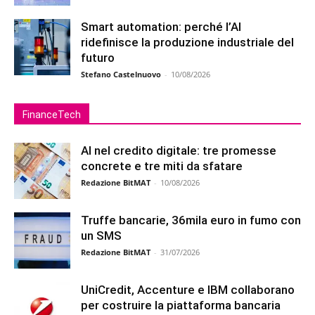
Smart automation: perché l’AI
ridefinisce la produzione industriale del
futuro
Stefano Castelnuovo
-
10/08/2026
FinanceTech
AI nel credito digitale: tre promesse
concrete e tre miti da sfatare
Redazione BitMAT
-
10/08/2026
Truffe bancarie, 36mila euro in fumo con
un SMS
Redazione BitMAT
-
31/07/2026
UniCredit, Accenture e IBM collaborano
per costruire la piattaforma bancaria