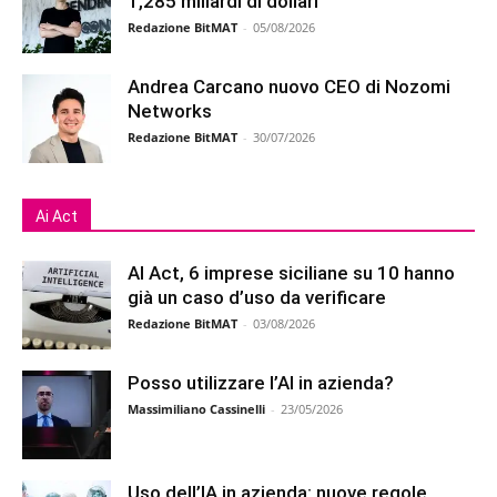
1,285 miliardi di dollari
Redazione BitMAT
-
05/08/2026
Andrea Carcano nuovo CEO di Nozomi
Networks
Redazione BitMAT
-
30/07/2026
Ai Act
AI Act, 6 imprese siciliane su 10 hanno
già un caso d’uso da verificare
Redazione BitMAT
-
03/08/2026
Posso utilizzare l’AI in azienda?
Massimiliano Cassinelli
-
23/05/2026
Uso dell’IA in azienda: nuove regole