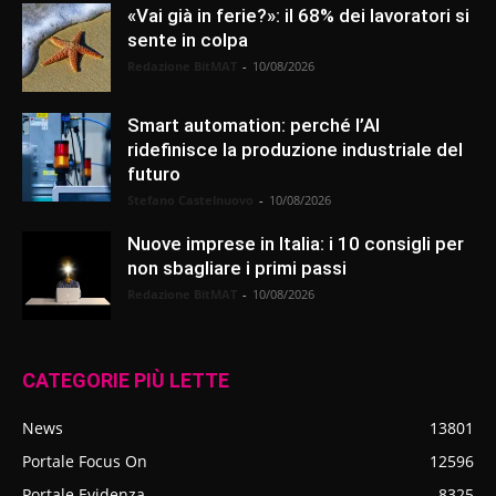
«Vai già in ferie?»: il 68% dei lavoratori si
sente in colpa
Redazione BitMAT
-
10/08/2026
Smart automation: perché l’AI
ridefinisce la produzione industriale del
futuro
Stefano Castelnuovo
-
10/08/2026
Nuove imprese in Italia: i 10 consigli per
non sbagliare i primi passi
Redazione BitMAT
-
10/08/2026
CATEGORIE PIÙ LETTE
News
13801
Portale Focus On
12596
Portale Evidenza
8325