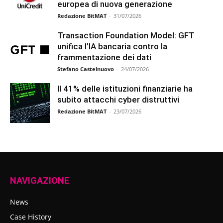
europea di nuova generazione
Redazione BitMAT
-
31/07/2026
Transaction Foundation Model: GFT
unifica l’IA bancaria contro la
frammentazione dei dati
Stefano Castelnuovo
-
24/07/2026
Il 41% delle istituzioni finanziarie ha
subito attacchi cyber distruttivi
Redazione BitMAT
-
23/07/2026
NAVIGAZIONE
News
Case History