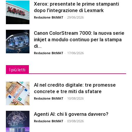
Xerox: presentate le prime stampanti
dopo l’integrazione di Lexmark
Redazione BitMAT
-
29/06/2026
Canon ColorStream 7000: la nuova serie
inkjet a modulo continuo per la stampa
di...
Redazione BitMAT
-
17/06/2026
I più letti
AI nel credito digitale: tre promesse
concrete e tre miti da sfatare
Redazione BitMAT
-
10/08/2026
Agenti AI: chi li governa davvero?
Redazione BitMAT
-
03/08/2026