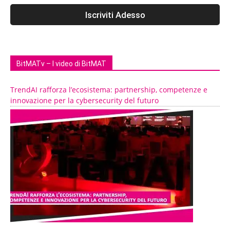
BitMATv – I video di BitMAT
TrendAI rafforza l’ecosistema: partnership, competenze e
innovazione per la cybersecurity del futuro