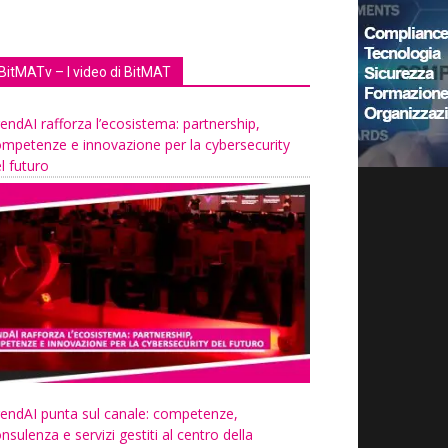
BitMATv – I video di BitMAT
endAI rafforza l’ecosistema: partnership,
mpetenze e innovazione per la cybersecurity
l futuro
endAI punta sul canale: competenze,
nsulenza e servizi gestiti al centro della