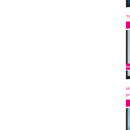
Ti
IA
pr