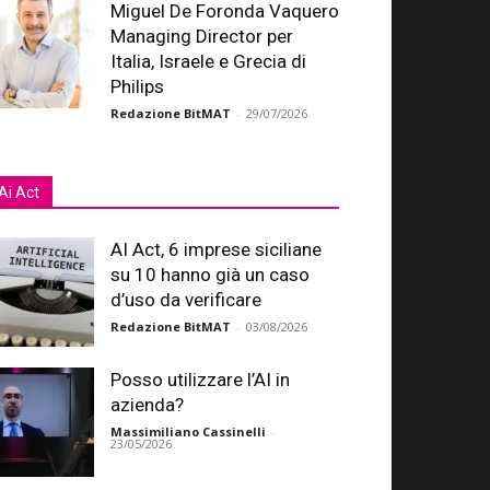
Miguel De Foronda Vaquero
Managing Director per
Italia, Israele e Grecia di
Philips
Redazione BitMAT
-
29/07/2026
Ai Act
AI Act, 6 imprese siciliane
su 10 hanno già un caso
d’uso da verificare
Redazione BitMAT
-
03/08/2026
Posso utilizzare l’AI in
azienda?
Massimiliano Cassinelli
-
23/05/2026