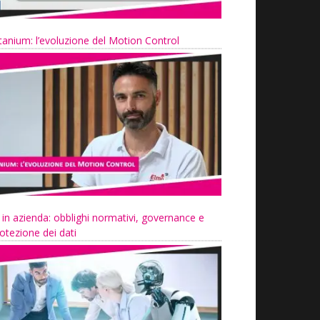
tanium: l’evoluzione del Motion Control
 in azienda: obblighi normativi, governance e
otezione dei dati