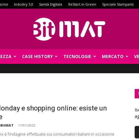
azine
Industry 5.0
Sanità Digitale
ReStart in Green
Speciale Stampanti
REZZA
CASE HISTORY
TECNOLOGIE
MERCATO
V
BitMat
onday e shopping online: esiste un
Is
e
ag
 BitMAT
-
17/01/2022
 è l’indagine effettuata sui consumatori italiani in occasione