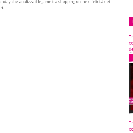
nday che analizza il legame tra shopping online e felicità dei
i.
Tr
co
de
Tr
co