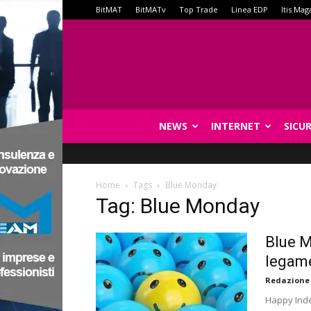
BitMAT
BitMATv
Top Trade
Linea EDP
Itis Mag
NEWS
INTERNET
SICU
Home
Tags
Blue Monday
Tag: Blue Monday
Blue M
legam
Redazione
Happy Index