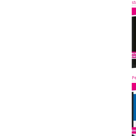
st
Pe