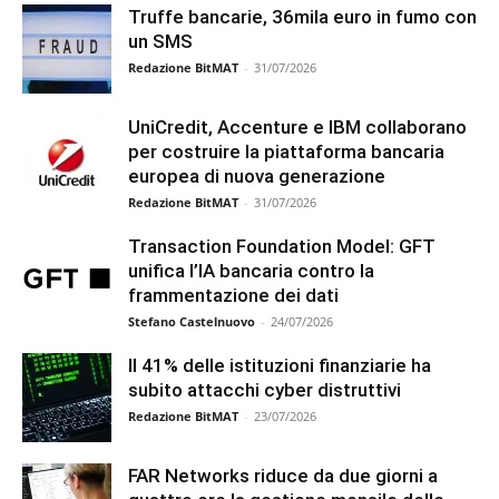
Truffe bancarie, 36mila euro in fumo con
un SMS
Redazione BitMAT
-
31/07/2026
UniCredit, Accenture e IBM collaborano
per costruire la piattaforma bancaria
europea di nuova generazione
Redazione BitMAT
-
31/07/2026
Transaction Foundation Model: GFT
unifica l’IA bancaria contro la
frammentazione dei dati
Stefano Castelnuovo
-
24/07/2026
Il 41% delle istituzioni finanziarie ha
subito attacchi cyber distruttivi
Redazione BitMAT
-
23/07/2026
FAR Networks riduce da due giorni a