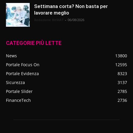
Settimana corta? Non basta per
lavorare meglio
Redazione BitMAT
-
06/08/2026
CATEGORIE PIÙ LETTE
News
13800
Portale Focus On
12595
Portale Evidenza
8323
Sicurezza
3137
Portale Slider
2785
FinanceTech
2736