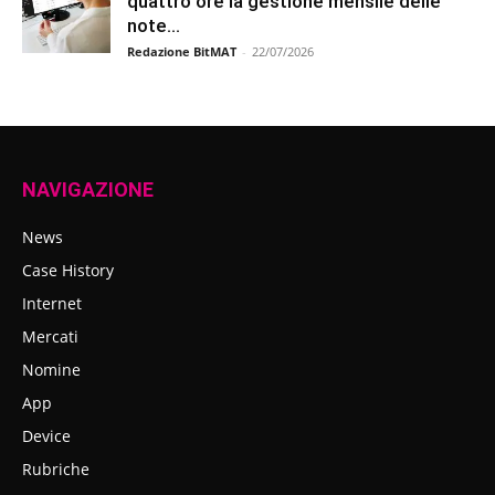
quattro ore la gestione mensile delle
note...
Redazione BitMAT
-
22/07/2026
NAVIGAZIONE
News
Case History
Internet
Mercati
Nomine
App
Device
Rubriche