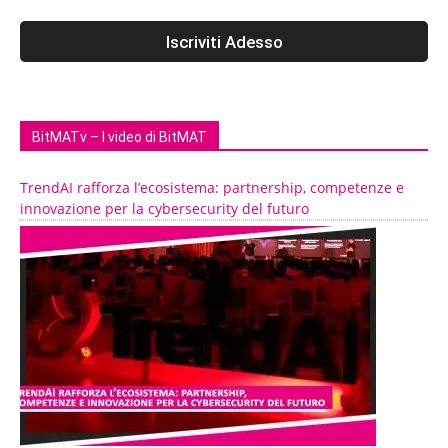
BitMATv – I video di BitMAT
TrendAI rafforza l’ecosistema: partnership, competenze e
innovazione per la cybersecurity del futuro