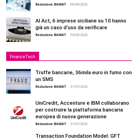
Redazione BitMAT
-
06/08/2026
AI Act, 6 imprese siciliane su 10 hanno
già un caso d’uso da verificare
Redazione BitMAT
-
03/08/2026
FinanceTech
Truffe bancarie, 36mila euro in fumo con
un SMS
Redazione BitMAT
-
31/07/2026
UniCredit, Accenture e IBM collaborano
per costruire la piattaforma bancaria
europea di nuova generazione
Redazione BitMAT
-
31/07/2026
Transaction Foundation Model: GFT