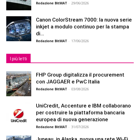
Redazione BitMAT
-
29/06/2026
Canon ColorStream 7000: la nuova serie
inkjet a modulo continuo per la stampa
di...
Redazione BitMAT
-
17/06/2026
I più letti
FHP Group digitalizza il procurement
con JAGGAER e PwC Italia
Redazione BitMAT
-
03/08/2026
UniCredit, Accenture e IBM collaborano
per costruire la piattaforma bancaria
europea di nuova generazione
Redazione BitMAT
-
31/07/2026
Juneau, in Alaska, nuova una rete Wi-Fi