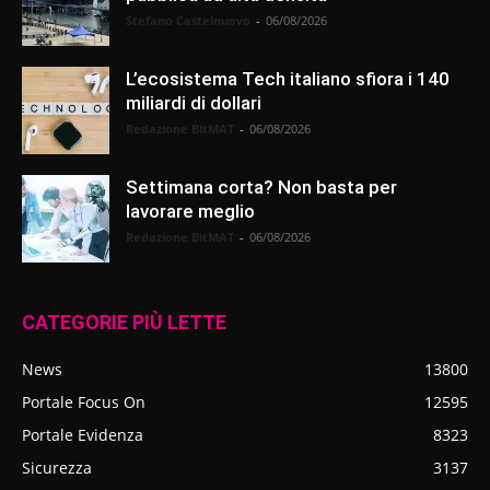
Stefano Castelnuovo
-
06/08/2026
L’ecosistema Tech italiano sfiora i 140
miliardi di dollari
Redazione BitMAT
-
06/08/2026
Settimana corta? Non basta per
lavorare meglio
Redazione BitMAT
-
06/08/2026
CATEGORIE PIÙ LETTE
News
13800
Portale Focus On
12595
Portale Evidenza
8323
Sicurezza
3137