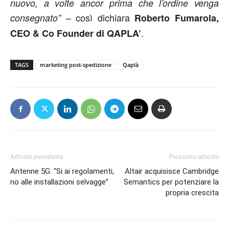
nuovo, a volte ancor prima che l’ordine venga
– così dichiara
consegnato”
Roberto Fumarola,
.
CEO & Co Founder di QAPLA’
TAGS
marketing post-spedizione
Qaplà
Articolo precedente
Prossimo articolo
Antenne 5G: “Si ai regolamenti,
Altair acquisisce Cambridge
no alle installazioni selvagge”
Semantics per potenziare la
propria crescita