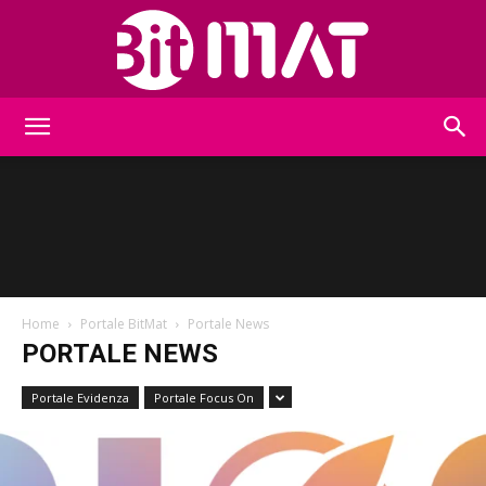
BitMat
Home
Portale BitMat
Portale News
PORTALE NEWS
Portale Evidenza
Portale Focus On