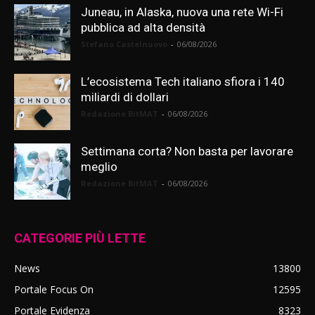
Juneau, in Alaska, nuova una rete Wi-Fi
pubblica ad alta densità
Stefano Castelnuovo
-
06/08/2026
L’ecosistema Tech italiano sfiora i 140
miliardi di dollari
Redazione BitMAT
-
06/08/2026
Settimana corta? Non basta per lavorare
meglio
Redazione BitMAT
-
06/08/2026
CATEGORIE PIÙ LETTE
News
13800
Portale Focus On
12595
Portale Evidenza
8323