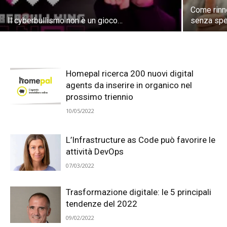
Come rinn
Il cyberbullismo non è un gioco…
senza spe
Homepal ricerca 200 nuovi digital
agents da inserire in organico nel
prossimo triennio
10/05/2022
L’Infrastructure as Code può favorire le
attività DevOps
07/03/2022
Trasformazione digitale: le 5 principali
tendenze del 2022
09/02/2022