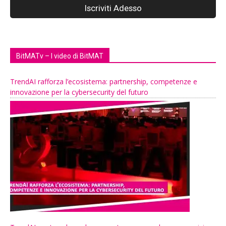
BitMATv – I video di BitMAT
TrendAI rafforza l’ecosistema: partnership, competenze e
innovazione per la cybersecurity del futuro