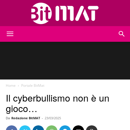
BitMat
Home
Portale BitMat
Il cyberbullismo non è un
gioco…
Da
Redazione BitMAT
-
23/03/2025