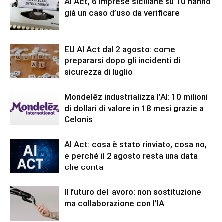
AI Act, 6 imprese siciliane su 10 hanno
già un caso d’uso da verificare
EU AI Act dal 2 agosto: come
prepararsi dopo gli incidenti di
sicurezza di luglio
Mondelēz industrializza l’AI: 10 milioni
di dollari di valore in 18 mesi grazie a
Celonis
AI Act: cosa è stato rinviato, cosa no,
e perché il 2 agosto resta una data
che conta
Il futuro del lavoro: non sostituzione
ma collaborazione con l’IA