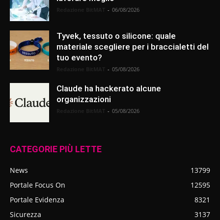
Redazione BitMAT
-
06/08/2026
Tyvek, tessuto o silicone: quale
materiale scegliere per i braccialetti del
tuo evento?
Redazione BitMAT
-
05/08/2026
Claude ha hackerato alcune
organizzazioni
Redazione BitMAT
-
05/08/2026
CATEGORIE PIÙ LETTE
News
13799
Portale Focus On
12595
Portale Evidenza
8321
Sicurezza
3137