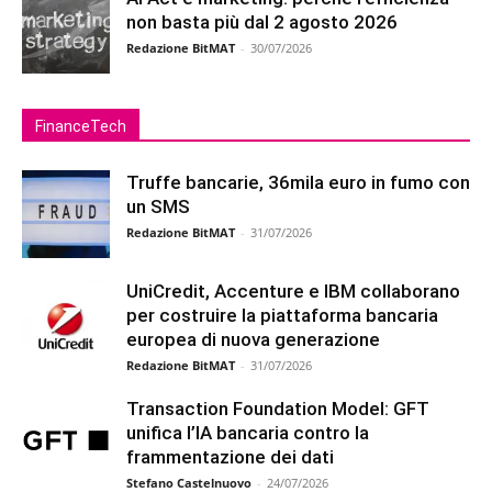
non basta più dal 2 agosto 2026
Redazione BitMAT
-
30/07/2026
FinanceTech
Truffe bancarie, 36mila euro in fumo con
un SMS
Redazione BitMAT
-
31/07/2026
UniCredit, Accenture e IBM collaborano
per costruire la piattaforma bancaria
europea di nuova generazione
Redazione BitMAT
-
31/07/2026
Transaction Foundation Model: GFT
unifica l’IA bancaria contro la
frammentazione dei dati
Stefano Castelnuovo
-
24/07/2026