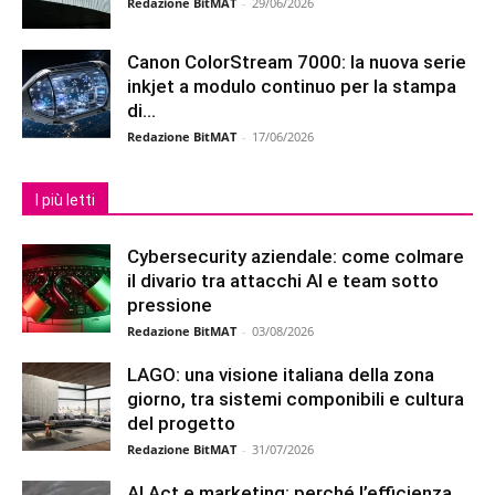
Redazione BitMAT
-
29/06/2026
Canon ColorStream 7000: la nuova serie
inkjet a modulo continuo per la stampa
di...
Redazione BitMAT
-
17/06/2026
I più letti
Cybersecurity aziendale: come colmare
il divario tra attacchi AI e team sotto
pressione
Redazione BitMAT
-
03/08/2026
LAGO: una visione italiana della zona
giorno, tra sistemi componibili e cultura
del progetto
Redazione BitMAT
-
31/07/2026
AI Act e marketing: perché l’efficienza