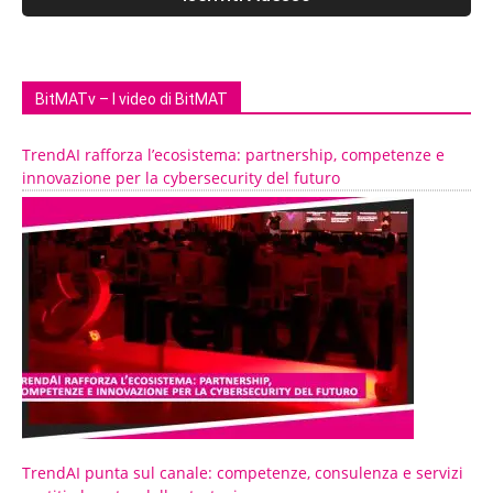
BitMATv – I video di BitMAT
TrendAI rafforza l’ecosistema: partnership, competenze e
innovazione per la cybersecurity del futuro
TrendAI punta sul canale: competenze, consulenza e servizi