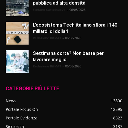
pubblica ad alta densità
Stefano Castelnuovo
-
06/08/2026
L’ecosistema Tech italiano sfiora i 140
miliardi di dollari
Redazione BitMAT
-
06/08/2026
Settimana corta? Non basta per
lavorare meglio
Redazione BitMAT
-
06/08/2026
CATEGORIE PIÙ LETTE
News
13800
Portale Focus On
12595
Portale Evidenza
8323
Sicurezza
3137