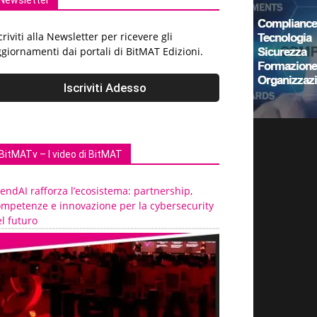
Newsletter
criviti alla Newsletter per ricevere gli
giornamenti dai portali di BitMAT Edizioni.
BitMATv – I video di BitMAT
endAI rafforza l’ecosistema: partnership,
ompetenze e innovazione per la cybersecurity
l futuro