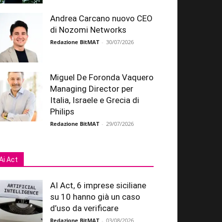
Andrea Carcano nuovo CEO
di Nozomi Networks
Redazione BitMAT
-
30/07/2026
Miguel De Foronda Vaquero
Managing Director per
Italia, Israele e Grecia di
Philips
Redazione BitMAT
-
29/07/2026
Ai Act
AI Act, 6 imprese siciliane
su 10 hanno già un caso
d’uso da verificare
Redazione BitMAT
-
03/08/2026