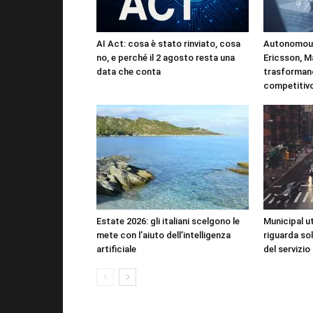
AI Act: cosa è stato rinviato, cosa
Autonomous
no, e perché il 2 agosto resta una
Ericsson, M
data che conta
trasformano
competitiv
Estate 2026: gli italiani scelgono le
Municipal uti
mete con l’aiuto dell’intelligenza
riguarda sol
artificiale
del servizio