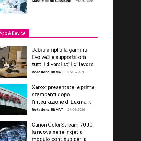
Massimiliano Cassinelli
-
24/04/2026
App & Device
Jabra amplia la gamma
Evolve3 e supporta ora
tutti i diversi stili di lavoro
Redazione BitMAT
-
02/07/2026
Xerox: presentate le prime
stampanti dopo
l’integrazione di Lexmark
Redazione BitMAT
-
29/06/2026
Canon ColorStream 7000:
la nuova serie inkjet a
modulo continuo per la