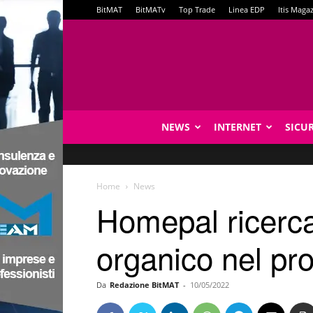
BitMAT
BitMATv
Top Trade
Linea EDP
Itis Maga
NEWS
INTERNET
SICU
Home
News
Homepal ricerca 
organico nel pr
Da
Redazione BitMAT
-
10/05/2022