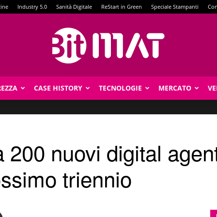
zine
Industry 5.0
Sanità Digitale
ReStart in Green
Speciale Stampanti
Con
REZZA
CASE HISTORY
TECNOLOGIE
MERCATO
VE
BitMat
200 nuovi digital agent
ossimo triennio