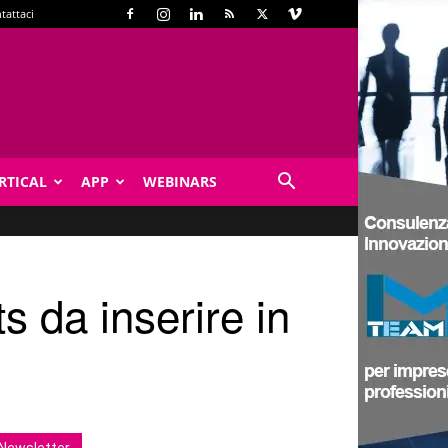
tattaci
RTICAL
APP
WEBINARS
s da inserire in