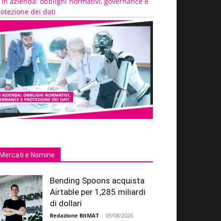
 in azienda: obblighi normativi, governance e
otezione dei dati
Mercati e Nomine
Bending Spoons acquista
Airtable per 1,285 miliardi
di dollari
Redazione BitMAT
-
05/08/2026