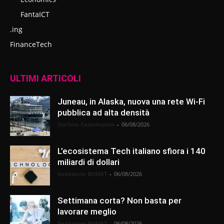
FantaICT
.ing
FinanceTech
ULTIMI ARTICOLI
Juneau, in Alaska, nuova una rete Wi-Fi
pubblica ad alta densità
Stefano Castelnuovo
-
06/08/2026
L’ecosistema Tech italiano sfiora i 140
miliardi di dollari
Redazione BitMAT
-
06/08/2026
Settimana corta? Non basta per
lavorare meglio
Redazione BitMAT
-
06/08/2026