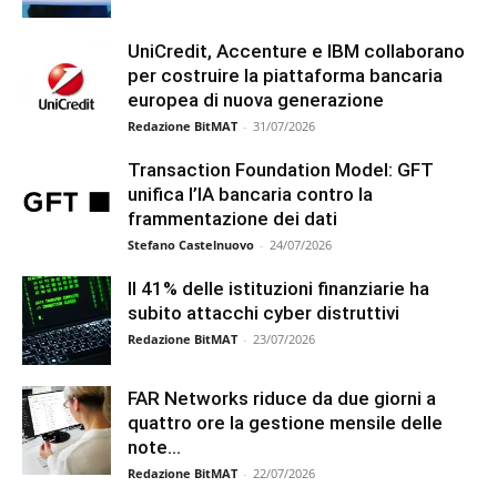
UniCredit, Accenture e IBM collaborano
per costruire la piattaforma bancaria
europea di nuova generazione
Redazione BitMAT
-
31/07/2026
Transaction Foundation Model: GFT
unifica l’IA bancaria contro la
frammentazione dei dati
Stefano Castelnuovo
-
24/07/2026
Il 41% delle istituzioni finanziarie ha
subito attacchi cyber distruttivi
Redazione BitMAT
-
23/07/2026
FAR Networks riduce da due giorni a
quattro ore la gestione mensile delle
note...
Redazione BitMAT
-
22/07/2026