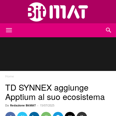
BitMat
Home
TD SYNNEX aggiunge
Apptium al suo ecosistema
Da
Redazione BitMAT
-
15/07/2025