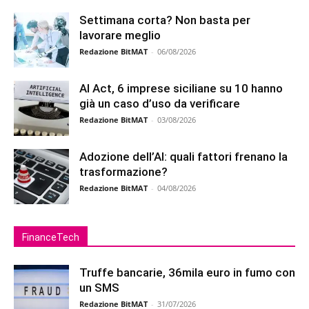
Settimana corta? Non basta per
lavorare meglio
Redazione BitMAT
-
06/08/2026
AI Act, 6 imprese siciliane su 10 hanno
già un caso d’uso da verificare
Redazione BitMAT
-
03/08/2026
Adozione dell’AI: quali fattori frenano la
trasformazione?
Redazione BitMAT
-
04/08/2026
FinanceTech
Truffe bancarie, 36mila euro in fumo con
un SMS
Redazione BitMAT
-
31/07/2026