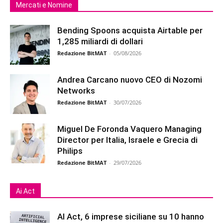
Mercati e Nomine
Bending Spoons acquista Airtable per
1,285 miliardi di dollari
Redazione BitMAT
-
05/08/2026
Andrea Carcano nuovo CEO di Nozomi
Networks
Redazione BitMAT
-
30/07/2026
Miguel De Foronda Vaquero Managing
Director per Italia, Israele e Grecia di
Philips
Redazione BitMAT
-
29/07/2026
Ai Act
AI Act, 6 imprese siciliane su 10 hanno