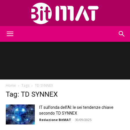
BitMat
Home
Tags
TD SYNNEX
Tag: TD SYNNEX
IT sull’onda dell’AI: le sei tendenze chiave
secondo TD SYNNEX
Redazione BitMAT
-
30/09/2025