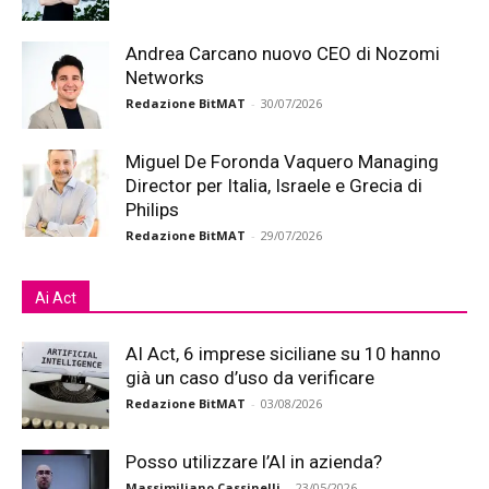
Andrea Carcano nuovo CEO di Nozomi
Networks
Redazione BitMAT
-
30/07/2026
Miguel De Foronda Vaquero Managing
Director per Italia, Israele e Grecia di
Philips
Redazione BitMAT
-
29/07/2026
Ai Act
AI Act, 6 imprese siciliane su 10 hanno
già un caso d’uso da verificare
Redazione BitMAT
-
03/08/2026
Posso utilizzare l’AI in azienda?
Massimiliano Cassinelli
-
23/05/2026