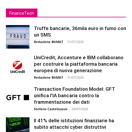
FinanceTech
Truffe bancarie, 36mila euro in fumo con
un SMS
Redazione BitMAT
-
31/07/2026
UniCredit, Accenture e IBM collaborano
per costruire la piattaforma bancaria
europea di nuova generazione
Redazione BitMAT
-
31/07/2026
Transaction Foundation Model: GFT
unifica l’IA bancaria contro la
frammentazione dei dati
Stefano Castelnuovo
-
24/07/2026
Il 41% delle istituzioni finanziarie ha
subito attacchi cyber distruttivi