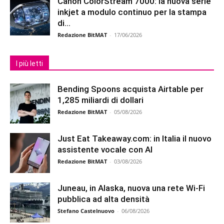
Canon ColorStream 7000: la nuova serie
inkjet a modulo continuo per la stampa
di...
Redazione BitMAT
-
17/06/2026
I più letti
Bending Spoons acquista Airtable per
1,285 miliardi di dollari
Redazione BitMAT
-
05/08/2026
Just Eat Takeaway.com: in Italia il nuovo
assistente vocale con AI
Redazione BitMAT
-
03/08/2026
Juneau, in Alaska, nuova una rete Wi-Fi
pubblica ad alta densità
Stefano Castelnuovo
-
06/08/2026