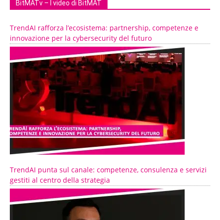
BitMATv – I video di BitMAT
TrendAI rafforza l’ecosistema: partnership, competenze e
innovazione per la cybersecurity del futuro
TrendAI punta sul canale: competenze, consulenza e servizi
gestiti al centro della strategia