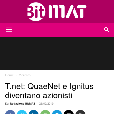
BitMat
Home
Mercato
T.net: QuaeNet e Ignitus
diventano azionisti
Da
Redazione BitMAT
-
26/02/2019