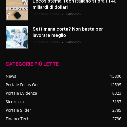
L’ecosistema Tech italiano sfiora i 140
miliardi di dollari
Redazione BitMAT
-
06/08/2026
Settimana corta? Non basta per
lavorare meglio
Redazione BitMAT
-
06/08/2026
CATEGORIE PIÙ LETTE
News
13800
Portale Focus On
12595
Portale Evidenza
8323
Sicurezza
3137
Portale Slider
2785
FinanceTech
2736