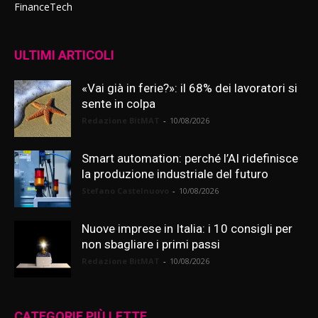
FinanceTech
ULTIMI ARTICOLI
«Vai già in ferie?»: il 68% dei lavoratori si
sente in colpa
Redazione BitMAT
-
10/08/2026
Smart automation: perché l’AI ridefinisce
la produzione industriale del futuro
Stefano Castelnuovo
-
10/08/2026
Nuove imprese in Italia: i 10 consigli per
non sbagliare i primi passi
Redazione BitMAT
-
10/08/2026
CATEGORIE PIÙ LETTE