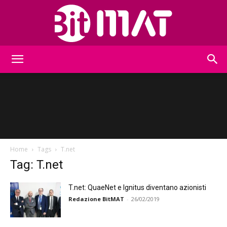
BitMat
Home
Tags
T.net
Tag: T.net
T.net: QuaeNet e Ignitus diventano azionisti
Redazione BitMAT
-
26/02/2019