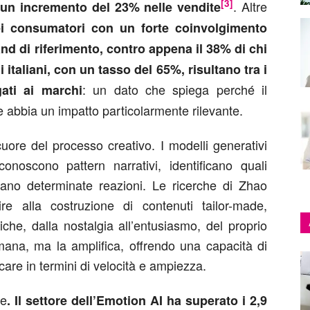
[3]
. Altre
un incremento del 23% nelle vendite
ei consumatori con un forte coinvolgimento
nd di riferimento, contro appena il 38% di chi
li italiani, con un tasso del 65%, risultano tra i
: un dato che spiega perché il
ati ai marchi
 abbia un impatto particolarmente rilevante.
cuore del processo creativo. I modelli generativi
onoscono pattern narrativi, identificano quali
citano determinate reazioni. Le ricerche di Zhao
e alla costruzione di contenuti tailor-made,
iche, dalla nostalgia all’entusiasmo, del proprio
umana, ma la amplifica, offrendo una capacità di
are in termini di velocità e ampiezza.
ne
. Il settore dell’Emotion AI ha superato i 2,9