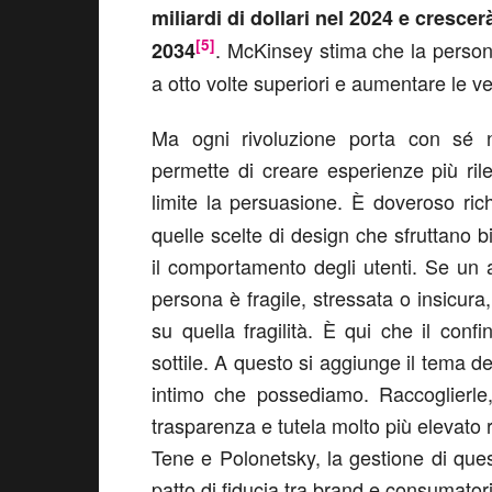
miliardi di dollari nel 2024 e cresc
[5]
. McKinsey stima che la person
2034
a otto volte superiori e aumentare le v
Ma ogni rivoluzione porta con sé n
permette di creare esperienze più rile
limite la persuasione. È doveroso ric
quelle scelte di design che sfruttano bi
il comportamento degli utenti. Se un
persona è fragile, stressata o insicu
su quella fragilità. È qui che il conf
sottile. A questo si aggiunge il tema d
intimo che possediamo. Raccoglierle, 
trasparenza e tutela molto più elevato 
Tene e Polonetsky, la gestione di qu
patto di fiducia tra brand e consumatori