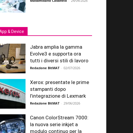
Massimiliano Cassinelli
-
24/04/2026
App & Device
Jabra amplia la gamma
Evolve3 e supporta ora
tutti i diversi stili di lavoro
Redazione BitMAT
-
02/07/2026
Xerox: presentate le prime
stampanti dopo
l’integrazione di Lexmark
Redazione BitMAT
-
29/06/2026
Canon ColorStream 7000:
la nuova serie inkjet a
modulo continuo per la