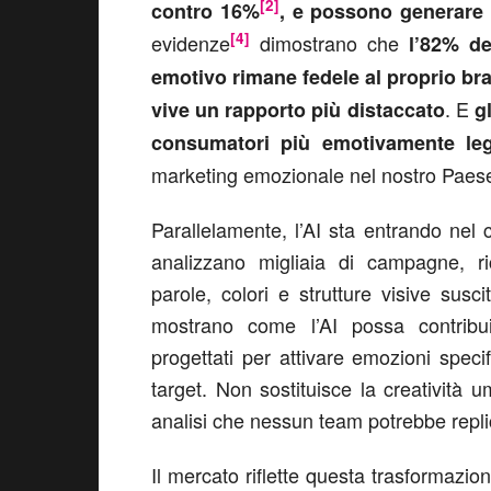
[2]
contro 16%
,
e
possono generare 
[4]
evidenze
dimostrano che
l’82% d
emotivo rimane fedele al proprio bra
. E
vive un rapporto più distaccato
g
consumatori più emotivamente leg
marketing emozionale nel nostro Paese
Parallelamente, l’AI sta entrando nel 
analizzano migliaia di campagne, ric
parole, colori e strutture visive sus
mostrano come l’AI possa contribuir
progettati per attivare emozioni specif
target. Non sostituisce la creatività 
analisi che nessun team potrebbe replic
Il mercato riflette questa trasformazio