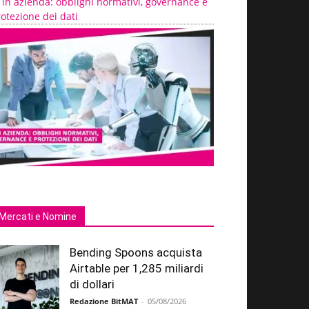
 in azienda: obblighi normativi, governance e
otezione dei dati
Mercati e Nomine
Bending Spoons acquista
Airtable per 1,285 miliardi
di dollari
Redazione BitMAT
-
05/08/2026