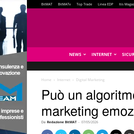
BitMAT
BitMATv
Top Trade
Linea EDP
Itis Maga
NEWS
INTERNET
SICU
Home
Internet
Digital Marketing
Può un algoritmo
marketing emozio
Da
Redazione BitMAT
-
07/05/2026