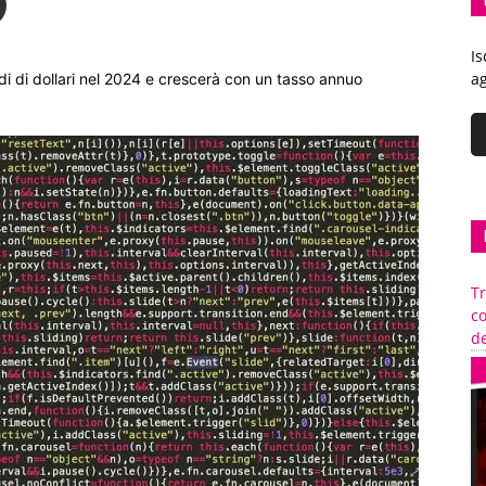
Is
ag
ardi di dollari nel 2024 e crescerà con un tasso annuo
Tr
c
de