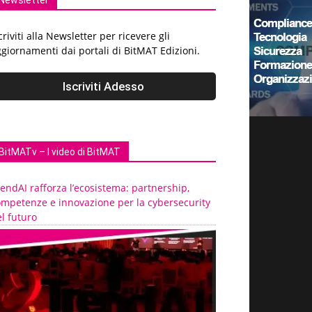
Newsletter
criviti alla Newsletter per ricevere gli
giornamenti dai portali di BitMAT Edizioni.
BitMATv – I video di BitMAT
endAI rafforza l’ecosistema: partnership,
ompetenze e innovazione per la cybersecurity
l futuro