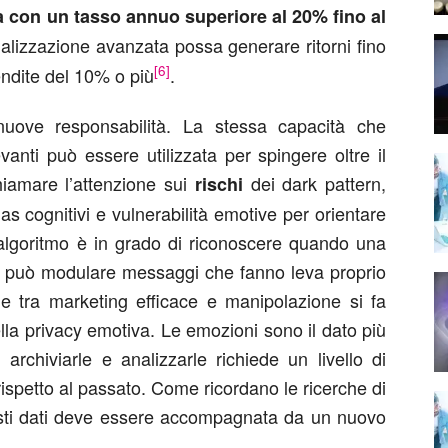
erà con un tasso annuo superiore al 20% fino al
alizzazione avanzata possa generare ritorni fino
[6]
endite del 10% o più
.
uove responsabilità. La stessa capacità che
vanti può essere utilizzata per spingere oltre il
hiamare l’attenzione sui
dei dark pattern,
rischi
as cognitivi e vulnerabilità emotive per orientare
 algoritmo è in grado di riconoscere quando una
ra, può modulare messaggi che fanno leva proprio
ine tra marketing efficace e manipolazione si fa
ella privacy emotiva. Le emozioni sono il dato più
archiviarle e analizzarle richiede un livello di
rispetto al passato. Come ricordano le ricerche di
esti dati deve essere accompagnata da un nuovo
.