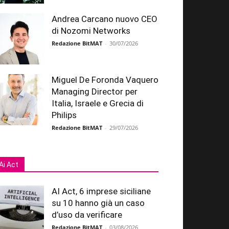
Andrea Carcano nuovo CEO
di Nozomi Networks
Redazione BitMAT
-
30/07/2026
Miguel De Foronda Vaquero
Managing Director per
Italia, Israele e Grecia di
Philips
Redazione BitMAT
-
29/07/2026
Ai Act
AI Act, 6 imprese siciliane
su 10 hanno già un caso
d’uso da verificare
Redazione BitMAT
-
03/08/2026