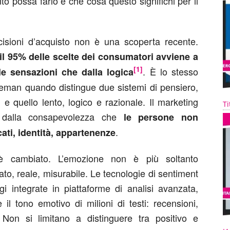
o possa farlo e che cosa questo significhi per il
ecisioni d’acquisto non è una scoperta recente.
il 95% delle scelte dei consumatori avviene a
[1]
. È lo stesso
le sensazioni che dalla logica
man quando distingue due sistemi di pensiero,
e quello lento, logico e razionale. Il marketing
Ti
 dalla consapevolezza che
le persone non
.
ati, identità, appartenenze
 è cambiato. L’emozione non è più soltanto
ato, reale, misurabile. Le tecnologie di sentiment
i integrate in piattaforme di analisi avanzata,
il tono emotivo di milioni di testi: recensioni,
 Non si limitano a distinguere tra positivo e