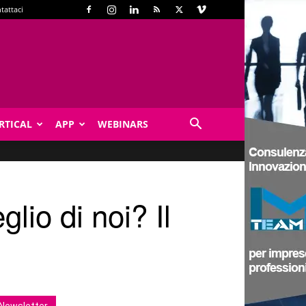
tattaci
RTICAL
APP
WEBINARS
lio di noi? Il