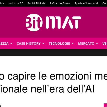
zine
Industry 5.0
Sanità Digitale
ReStart in Green
Speciale Stampanti
Con
REZZA
CASE HISTORY
TECNOLOGIE
MERCATO
VE
BitMat
 capire le emozioni meg
nale nell’era dell’AI