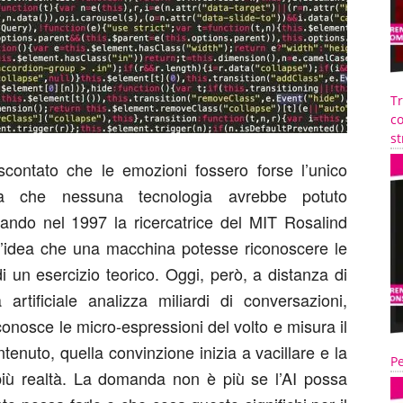
T
co
st
ontato che le emozioni fossero forse l’unico
sa che nessuna tecnologia avrebbe potuto
uando nel 1997 la ricercatrice del MIT Rosalind
 l’idea che una macchina potesse riconoscere le
un esercizio teorico. Oggi, però, a distanza di
a artificiale analizza miliardi di conversazioni,
riconosce le micro-espressioni del volto e misura il
enuto, quella convinzione inizia a vacillare e la
Pe
più realtà. La domanda non è più se l’AI possa