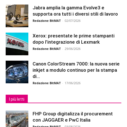
Jabra amplia la gamma Evolve3 e
supporta ora tutti i diversi stili di lavoro
Redazione BitMAT
-
02/07/2026
Xerox: presentate le prime stampanti
dopo l’integrazione di Lexmark
Redazione BitMAT
-
29/06/2026
Canon ColorStream 7000: la nuova serie
inkjet a modulo continuo per la stampa
di...
Redazione BitMAT
-
17/06/2026
I più letti
FHP Group digitalizza il procurement
con JAGGAER e PwC Italia
Redazione BitMAT
-
03/08/2026