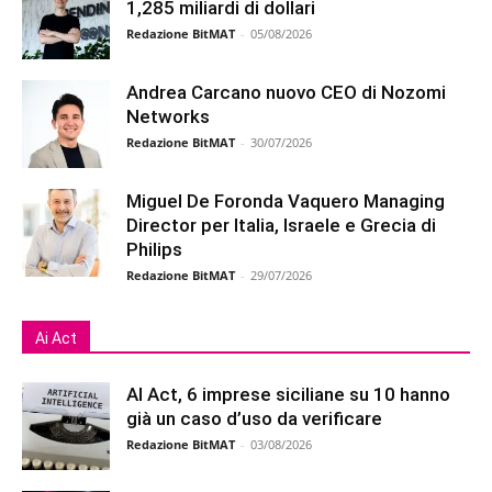
1,285 miliardi di dollari
Redazione BitMAT
-
05/08/2026
Andrea Carcano nuovo CEO di Nozomi
Networks
Redazione BitMAT
-
30/07/2026
Miguel De Foronda Vaquero Managing
Director per Italia, Israele e Grecia di
Philips
Redazione BitMAT
-
29/07/2026
Ai Act
AI Act, 6 imprese siciliane su 10 hanno
già un caso d’uso da verificare
Redazione BitMAT
-
03/08/2026