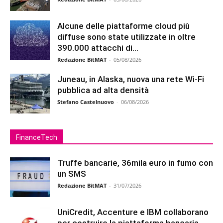
Alcune delle piattaforme cloud più
diffuse sono state utilizzate in oltre
390.000 attacchi di...
Redazione BitMAT
-
05/08/2026
Juneau, in Alaska, nuova una rete Wi-Fi
pubblica ad alta densità
Stefano Castelnuovo
-
06/08/2026
FinanceTech
Truffe bancarie, 36mila euro in fumo con
un SMS
Redazione BitMAT
-
31/07/2026
UniCredit, Accenture e IBM collaborano
per costruire la piattaforma bancaria