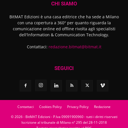
CHI SIAMO
BitMAT Edizioni è una casa editrice che ha sede a Milano
con una copertura a 360° per quanto riguarda la
comunicazione online ed offline rivolta agli specialisti
dell'lnformation & Communication Technology.
Contattaci:
redazione.bitmat@bitmat.it
SEGUICI
Contattaci
Cookies Policy
Privacy Policy
Redazione
© 2026 - BitMAT Edizioni - P.Iva 09091900960 - tutti i diritti riservati
Iscrizione al tribunale di Milano n° 295 del 28-11-2018