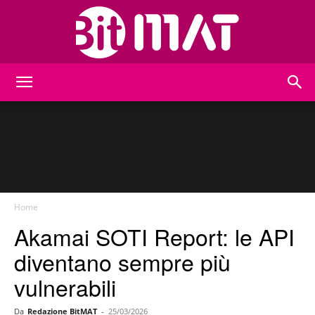
BitMat
Home
Akamai SOTI Report: le API
diventano sempre più
vulnerabili
Da
Redazione BitMAT
-
25/03/2026