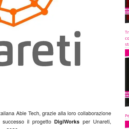
T
co
st
aliana Able Tech, grazie alla loro collaborazione
Pe
 successo il progetto
per Unareti,
DigiWorks