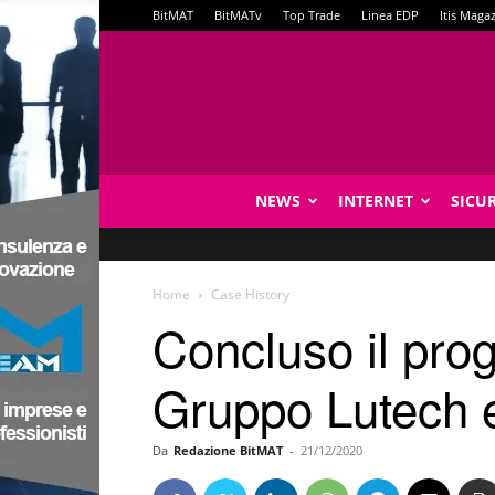
BitMAT
BitMATv
Top Trade
Linea EDP
Itis Maga
NEWS
INTERNET
SICU
Home
Case History
Concluso il prog
Gruppo Lutech 
Da
Redazione BitMAT
-
21/12/2020