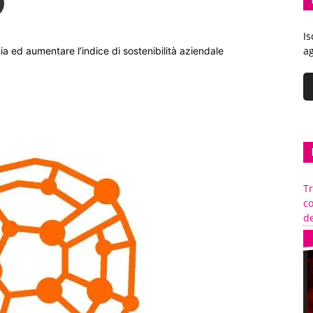
Is
ag
gia ed aumentare l’indice di sostenibilità aziendale
Tr
c
de