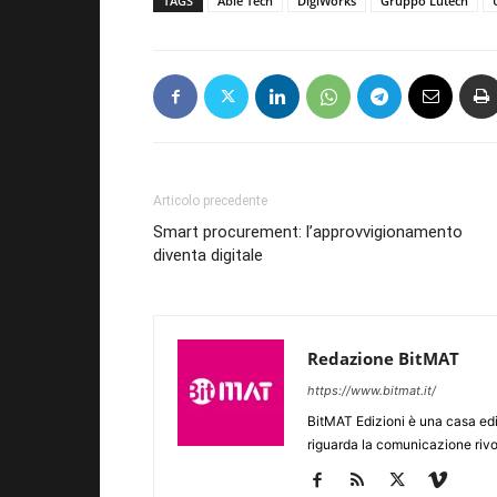
TAGS
Able Tech
DigiWorks
Gruppo Lutech
Articolo precedente
Smart procurement: l’approvvigionamento
diventa digitale
Redazione BitMAT
https://www.bitmat.it/
BitMAT Edizioni è una casa ed
riguarda la comunicazione rivo