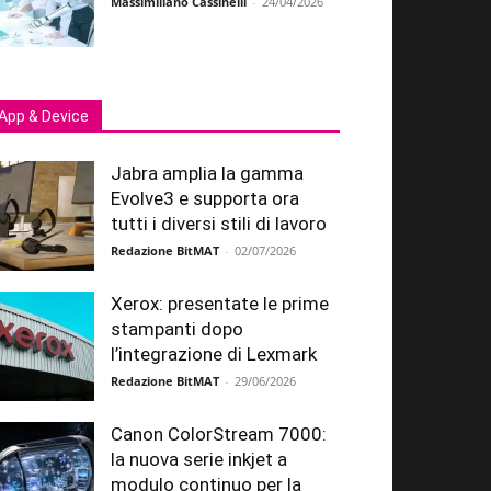
Massimiliano Cassinelli
-
24/04/2026
App & Device
Jabra amplia la gamma
Evolve3 e supporta ora
tutti i diversi stili di lavoro
Redazione BitMAT
-
02/07/2026
Xerox: presentate le prime
stampanti dopo
l’integrazione di Lexmark
Redazione BitMAT
-
29/06/2026
Canon ColorStream 7000:
la nuova serie inkjet a
modulo continuo per la