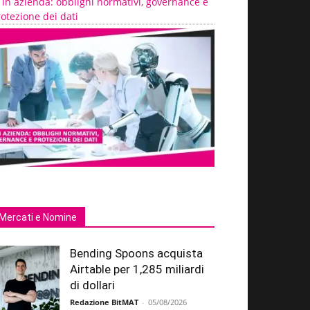
 in azienda: obblighi normativi, governance e
otezione dei dati
Mercati e Nomine
Bending Spoons acquista
Airtable per 1,285 miliardi
di dollari
Redazione BitMAT
-
05/08/2026