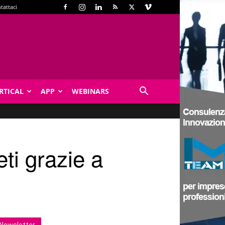
tattaci
RTICAL
APP
WEBINARS
ti grazie a