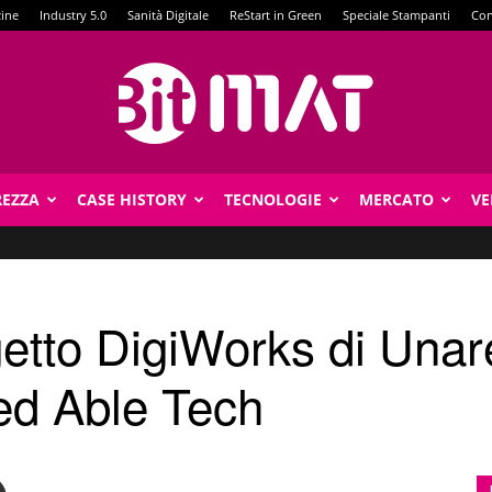
zine
Industry 5.0
Sanità Digitale
ReStart in Green
Speciale Stampanti
Con
REZZA
CASE HISTORY
TECNOLOGIE
MERCATO
VE
BitMat
etto DigiWorks di Unare
ed Able Tech