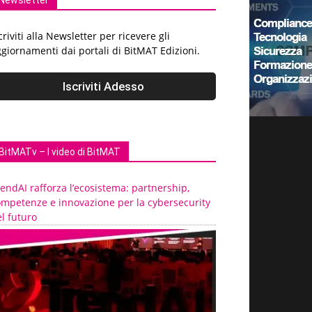
Newsletter
criviti alla Newsletter per ricevere gli
giornamenti dai portali di BitMAT Edizioni.
BitMATv – I video di BitMAT
endAI rafforza l’ecosistema: partnership,
ompetenze e innovazione per la cybersecurity
l futuro