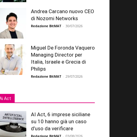
Andrea Carcano nuovo CEO
di Nozomi Networks
Redazione BitMAT
-
30/07/2026
Miguel De Foronda Vaquero
Managing Director per
Italia, Israele e Grecia di
Philips
Redazione BitMAT
-
29/07/2026
Ai Act
AI Act, 6 imprese siciliane
su 10 hanno già un caso
d’uso da verificare
Redazione BitMAT
-
03/08/2026