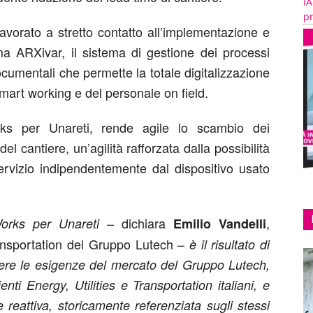
IA
pr
vorato a stretto contatto all’implementazione e
rma ARXivar, il sistema di gestione dei processi
ocumentali che permette la totale digitalizzazione
 smart working e del personale on field.
rks per Unareti, rende agile lo scambio dei
del cantiere, un’agilità rafforzata dalla possibilità
 servizio indipendentemente dal dispositivo usato
– dichiara
,
Works per Unareti
Emilio Vandelli
ransportation del Gruppo Lutech –
è il risultato di
liere le esigenze del mercato del Gruppo Lutech,
enti Energy, Utilities e Transportation italiani, e
reattiva, storicamente referenziata sugli stessi