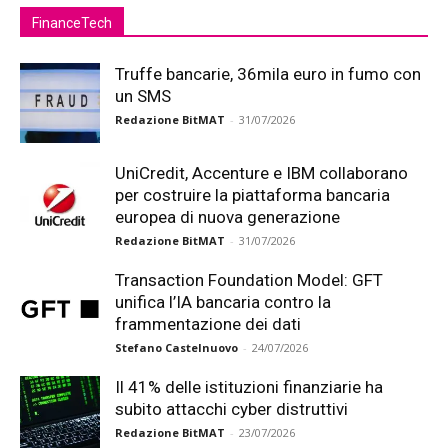
FinanceTech
Truffe bancarie, 36mila euro in fumo con
un SMS
Redazione BitMAT
-
31/07/2026
UniCredit, Accenture e IBM collaborano
per costruire la piattaforma bancaria
europea di nuova generazione
Redazione BitMAT
-
31/07/2026
Transaction Foundation Model: GFT
unifica l’IA bancaria contro la
frammentazione dei dati
Stefano Castelnuovo
-
24/07/2026
Il 41% delle istituzioni finanziarie ha
subito attacchi cyber distruttivi
Redazione BitMAT
-
23/07/2026