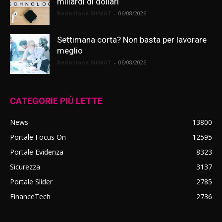
miliardi di dollari
Redazione BitMAT
-
06/08/2026
Settimana corta? Non basta per lavorare
meglio
Redazione BitMAT
-
06/08/2026
CATEGORIE PIÙ LETTE
News
13800
Portale Focus On
12595
Portale Evidenza
8323
Sicurezza
3137
Portale Slider
2785
FinanceTech
2736