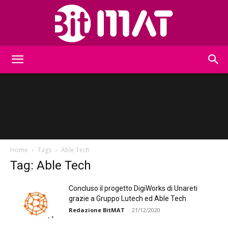
BitMat
Home
Tags
Able Tech
Tag: Able Tech
Concluso il progetto DigiWorks di Unareti
grazie a Gruppo Lutech ed Able Tech
Redazione BitMAT
-
21/12/2020