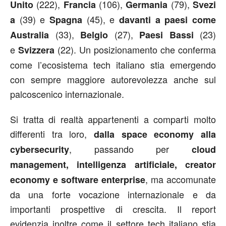
(222),
(106),
(79),
Unito
Francia
Germania
Svezi
(39) e
(45), e
a
Spagna
davanti a paesi come
(33),
(27),
(23)
Australia
Belgio
Paesi Bassi
e
(22). Un posizionamento che conferma
Svizzera
come l’ecosistema tech italiano stia emergendo
con sempre maggiore autorevolezza anche sul
palcoscenico internazionale.
Si tratta di realtà appartenenti a comparti molto
differenti tra loro,
dalla space economy
alla
, passando per
cybersecurity
cloud
management, intelligenza artificiale, creator
, ma accomunate
economy e software enterprise
da una forte vocazione internazionale e da
importanti prospettive di crescita. Il report
evidenzia inoltre come il settore tech italiano stia