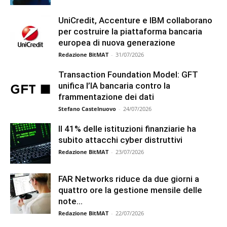
UniCredit, Accenture e IBM collaborano
per costruire la piattaforma bancaria
europea di nuova generazione
Redazione BitMAT
-
31/07/2026
Transaction Foundation Model: GFT
unifica l’IA bancaria contro la
frammentazione dei dati
Stefano Castelnuovo
-
24/07/2026
Il 41% delle istituzioni finanziarie ha
subito attacchi cyber distruttivi
Redazione BitMAT
-
23/07/2026
FAR Networks riduce da due giorni a
quattro ore la gestione mensile delle
note...
Redazione BitMAT
-
22/07/2026