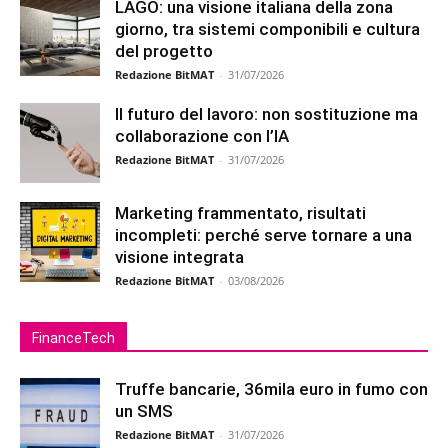
LAGO: una visione italiana della zona
giorno, tra sistemi componibili e cultura
del progetto
Redazione BitMAT
-
31/07/2026
Il futuro del lavoro: non sostituzione ma
collaborazione con l’IA
Redazione BitMAT
-
31/07/2026
Marketing frammentato, risultati
incompleti: perché serve tornare a una
visione integrata
Redazione BitMAT
-
03/08/2026
FinanceTech
Truffe bancarie, 36mila euro in fumo con
un SMS
Redazione BitMAT
-
31/07/2026