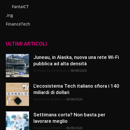
FantaICT
.ing
FinanceTech
ULTIMI ARTICOLI
Juneau, in Alaska, nuova una rete Wi-Fi
pubblica ad alta densità
Stefano Castelnuovo
-
06/08/2026
L’ecosistema Tech italiano sfiora i 140
miliardi di dollari
Redazione BitMAT
-
06/08/2026
Settimana corta? Non basta per
lavorare meglio
Redazione BitMAT
-
06/08/2026