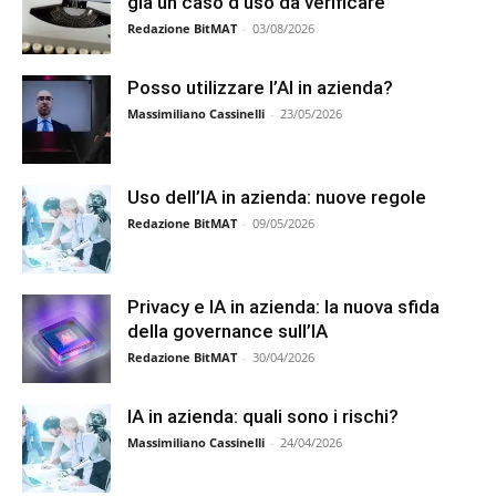
già un caso d’uso da verificare
Redazione BitMAT
-
03/08/2026
Posso utilizzare l’AI in azienda?
Massimiliano Cassinelli
-
23/05/2026
Uso dell’IA in azienda: nuove regole
Redazione BitMAT
-
09/05/2026
Privacy e IA in azienda: la nuova sfida
della governance sull’IA
Redazione BitMAT
-
30/04/2026
IA in azienda: quali sono i rischi?
Massimiliano Cassinelli
-
24/04/2026