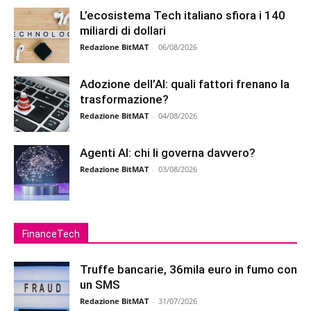
L’ecosistema Tech italiano sfiora i 140
miliardi di dollari
Redazione BitMAT
-
06/08/2026
Adozione dell’AI: quali fattori frenano la
trasformazione?
Redazione BitMAT
-
04/08/2026
Agenti AI: chi li governa davvero?
Redazione BitMAT
-
03/08/2026
FinanceTech
Truffe bancarie, 36mila euro in fumo con
un SMS
Redazione BitMAT
-
31/07/2026