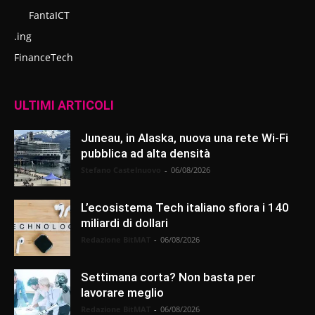
FantaICT
.ing
FinanceTech
ULTIMI ARTICOLI
Juneau, in Alaska, nuova una rete Wi-Fi
pubblica ad alta densità
Stefano Castelnuovo
-
06/08/2026
L’ecosistema Tech italiano sfiora i 140
miliardi di dollari
Redazione BitMAT
-
06/08/2026
Settimana corta? Non basta per
lavorare meglio
Redazione BitMAT
-
06/08/2026