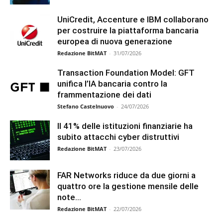
UniCredit, Accenture e IBM collaborano
per costruire la piattaforma bancaria
europea di nuova generazione
Redazione BitMAT
-
31/07/2026
Transaction Foundation Model: GFT
unifica l’IA bancaria contro la
frammentazione dei dati
Stefano Castelnuovo
-
24/07/2026
Il 41% delle istituzioni finanziarie ha
subito attacchi cyber distruttivi
Redazione BitMAT
-
23/07/2026
FAR Networks riduce da due giorni a
quattro ore la gestione mensile delle
note...
Redazione BitMAT
-
22/07/2026