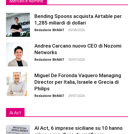
Mercati e Nomine
Bending Spoons acquista Airtable per
1,285 miliardi di dollari
Redazione BitMAT
-
05/08/2026
Andrea Carcano nuovo CEO di Nozomi
Networks
Redazione BitMAT
-
30/07/2026
Miguel De Foronda Vaquero Managing
Director per Italia, Israele e Grecia di
Philips
Redazione BitMAT
-
29/07/2026
Ai Act
AI Act, 6 imprese siciliane su 10 hanno