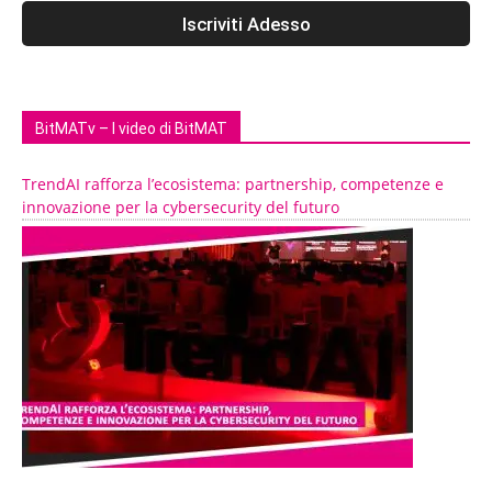
BitMATv – I video di BitMAT
TrendAI rafforza l’ecosistema: partnership, competenze e
innovazione per la cybersecurity del futuro