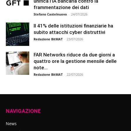
unifica l’IA bancaria contro la
frammentazione dei dati
Stefano Castelnuovo
-
24/07/2026
Il 41% delle istituzioni finanziarie ha
subito attacchi cyber distruttivi
Redazione BitMAT
-
23/07/2026
FAR Networks riduce da due giorni a
quattro ore la gestione mensile delle
note...
Redazione BitMAT
-
22/07/2026
NAVIGAZIONE
News