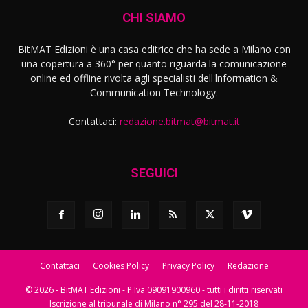
CHI SIAMO
BitMAT Edizioni è una casa editrice che ha sede a Milano con
una copertura a 360° per quanto riguarda la comunicazione
online ed offline rivolta agli specialisti dell'lnformation &
Communication Technology.
Contattaci:
redazione.bitmat@bitmat.it
SEGUICI
Contattaci
Cookies Policy
Privacy Policy
Redazione
© 2026 - BitMAT Edizioni - P.Iva 09091900960 - tutti i diritti riservati
Iscrizione al tribunale di Milano n° 295 del 28-11-2018