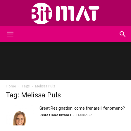
BitMat
Home
Tags
Melissa Puls
Tag: Melissa Puls
Great Resignation: come frenare il fenomeno?
Redazione BitMAT
-
11/08/2022