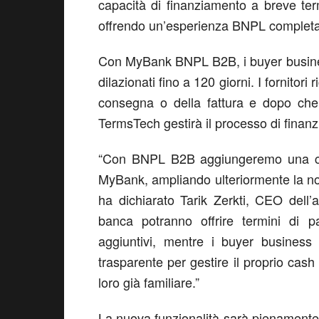
capacità di finanziamento a breve ter
offrendo un’esperienza BNPL completa
Con
MyBank
BNPL B2B, i buyer busine
dilazionati fino a 120 giorni. I fornitori
consegna o della fattura e dopo che 
TermsTech
gestirà il processo di finan
“
Con BNPL B2B aggiung
eremo
una 
MyBank
, ampliando ulteriormente la no
ha dichiarato
Tarik Zerkti
,
CEO dell’a
banca
potranno offrire termini di p
aggiuntivi, mentre i buyer busines
trasparente per gestire il proprio cash
loro già familiare.”
La nuova funzionalità sarà pienamente 