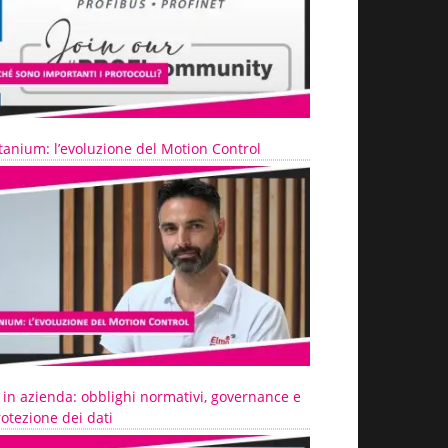
tanium: l’evoluzione del Motion Control
 in azienda: obblighi normativi, governance e
otezione dei dati