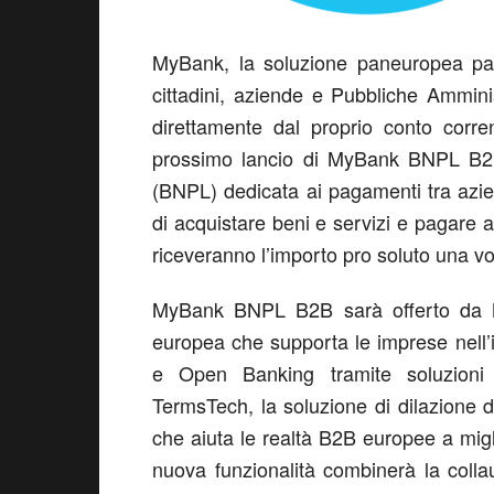
MyBank
, l
a soluzione
paneurope
a
pa
cittadini, aziende e Pubbliche Ammini
direttamente dal proprio conto corr
prossimo lancio di
MyBank
BNPL B2B,
(BNPL) dedicata ai pagamenti tra azi
di acquistare beni e servizi e pagare a 
riceveranno l’importo
pro soluto
una vo
MyBank
BNPL B2B sarà offerto da
europea che supporta le imprese nell’i
e Open Banking tramite soluzioni
TermsTech
, la soluzione di
dilazione 
che aiuta le
realtà
B2B
europee a migli
nuova funzionalità combinerà la coll