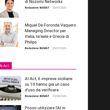
di Nozomi Networks
Redazione BitMAT
-
30/07/2026
Miguel De Foronda Vaquero
Managing Director per
Italia, Israele e Grecia di
Philips
Redazione BitMAT
-
29/07/2026
Ai Act
AI Act, 6 imprese siciliane
su 10 hanno già un caso
d’uso da verificare
Redazione BitMAT
-
03/08/2026
Posso utilizzare l’AI in