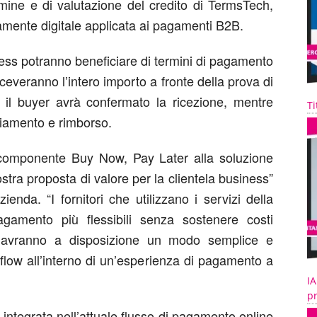
mine e di valutazione del credito di
TermsTech
,
mente digitale applicata ai pagamenti B2B.
ss potranno beneficiare di termini di pagamento
 riceveranno l’intero importo a fronte della prova di
il buyer avrà confermato la ricezione, mentre
Ti
ziamento e rimborso.
componente Buy
Now
, Pay Later alla soluzione
stra proposta di valore per la clientela business
”
zienda
. “
I fornitori che utilizzano i servizi della
agamento più flessibili senza sostenere costi
s avranno a disposizione un modo semplice e
 flow all’interno di un’esperienza di pagamento a
IA
pr
integrata nell’attuale flusso di pagamento online