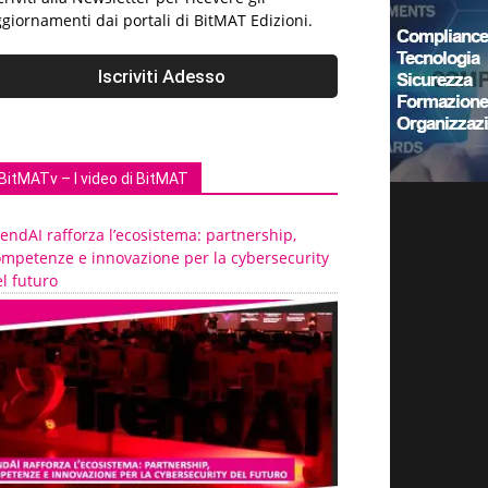
giornamenti dai portali di BitMAT Edizioni.
BitMATv – I video di BitMAT
endAI rafforza l’ecosistema: partnership,
ompetenze e innovazione per la cybersecurity
l futuro