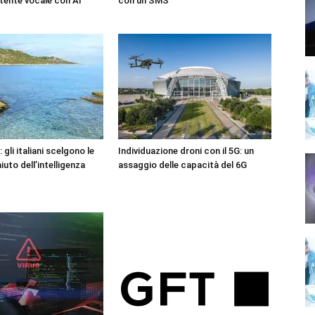
tente vocale con AI
con un SMS
 gli italiani scelgono le
Individuazione droni con il 5G: un
iuto dell’intelligenza
assaggio delle capacità del 6G