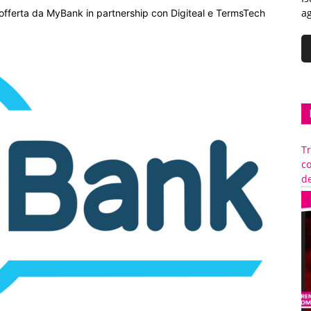
ag
offerta da MyBank in partnership con Digiteal e TermsTech
Tr
c
de