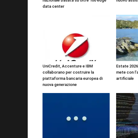
nazionale basata su oltre 100 edge
nuovo assis
data center
UniCredit, Accenture e IBM
Estate 2026:
collaborano per costruire la
mete con l’a
piattaforma bancaria europea di
artificiale
nuova generazione