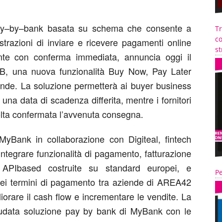
y
–
by
–
bank
basata su schema
che consente a
T
co
strazioni di inviare e ricevere pagamenti online
st
ente con conferma immediata, annuncia oggi il
 una nuova funzionalità Buy
Now
, Pay Later
ende. La soluzione permetterà ai buyer business
una data di scadenza differita, mentre i fornitori
lta confermata l’avvenuta consegna.
MyBank
in collaborazione con
Digiteal
, fintech
ntegrare funzionalità di pagamento, fatturazione
 API
based
costruite su standard europei, e
Pe
dei termini di pagamento tra aziende
di AREA42
orare il cash flow e incrementare le vendite. La
audata soluzione
pay
by bank di
MyBank
con le