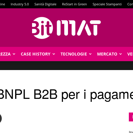
zine
Industry 5.0
Sanità Digitale
ReStart in Green
Speciale Stampanti
Con
REZZA
CASE HISTORY
TECNOLOGIE
MERCATO
VE
BitMat
BNPL B2B per i pagamen
Is