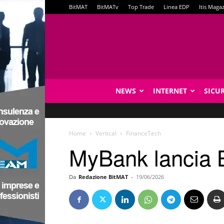
BitMAT
BitMATv
Top Trade
Linea EDP
Itis Maga
NEWS
INTERNET
SICU
Home
Vertical
FinanceTech
MyBank lancia 
Da
Redazione BitMAT
-
19/06/2026