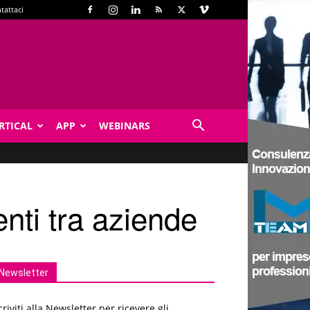
tattaci
RTICAL
APP
WEBINARS
ti tra aziende
Newsletter
criviti alla Newsletter per ricevere gli