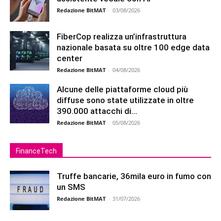
Redazione BitMAT
-
03/08/2026
FiberCop realizza un’infrastruttura
nazionale basata su oltre 100 edge data
center
Redazione BitMAT
-
04/08/2026
Alcune delle piattaforme cloud più
diffuse sono state utilizzate in oltre
390.000 attacchi di...
Redazione BitMAT
-
05/08/2026
FinanceTech
Truffe bancarie, 36mila euro in fumo con
un SMS
Redazione BitMAT
-
31/07/2026