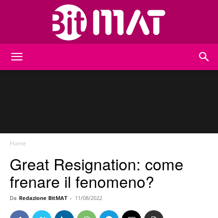
BitMat
Home
Great Resignation: come
frenare il fenomeno?
Da
Redazione BitMAT
-
11/08/2022