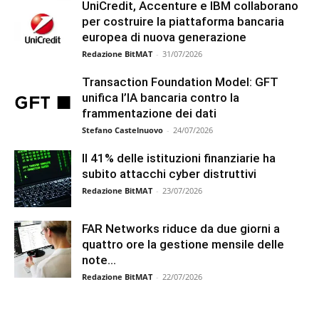
UniCredit, Accenture e IBM collaborano
per costruire la piattaforma bancaria
europea di nuova generazione
Redazione BitMAT
-
31/07/2026
Transaction Foundation Model: GFT
unifica l’IA bancaria contro la
frammentazione dei dati
Stefano Castelnuovo
-
24/07/2026
Il 41% delle istituzioni finanziarie ha
subito attacchi cyber distruttivi
Redazione BitMAT
-
23/07/2026
FAR Networks riduce da due giorni a
quattro ore la gestione mensile delle
note...
Redazione BitMAT
-
22/07/2026