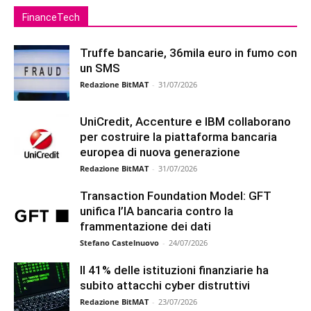
FinanceTech
Truffe bancarie, 36mila euro in fumo con
un SMS
Redazione BitMAT
-
31/07/2026
UniCredit, Accenture e IBM collaborano
per costruire la piattaforma bancaria
europea di nuova generazione
Redazione BitMAT
-
31/07/2026
Transaction Foundation Model: GFT
unifica l’IA bancaria contro la
frammentazione dei dati
Stefano Castelnuovo
-
24/07/2026
Il 41% delle istituzioni finanziarie ha
subito attacchi cyber distruttivi
Redazione BitMAT
-
23/07/2026