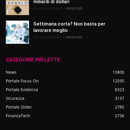
miliardi di dollari
Redazione BitMAT
-
06/08/2026
Settimana corta? Non basta per
lavorare meglio
Redazione BitMAT
-
06/08/2026
CATEGORIE PIÙ LETTE
News
13800
Portale Focus On
12595
Portale Evidenza
8323
Sicurezza
3137
Portale Slider
2785
FinanceTech
2736