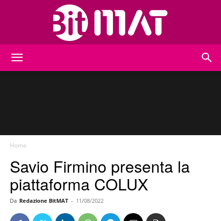
BitMat
Home
Savio Firmino presenta la
piattaforma COLUX
Da
Redazione BitMAT
-
11/08/2022