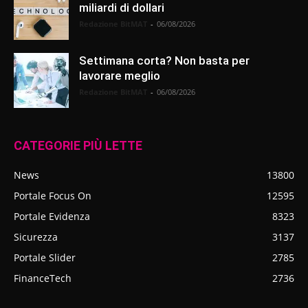
miliardi di dollari
Redazione BitMAT
-
06/08/2026
Settimana corta? Non basta per
lavorare meglio
Redazione BitMAT
-
06/08/2026
CATEGORIE PIÙ LETTE
News
13800
Portale Focus On
12595
Portale Evidenza
8323
Sicurezza
3137
Portale Slider
2785
FinanceTech
2736