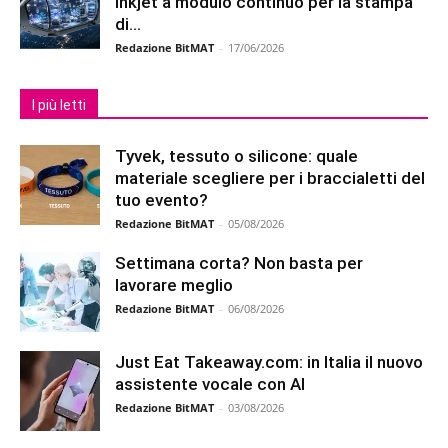
inkjet a modulo continuo per la stampa
di...
Redazione BitMAT
-
17/06/2026
I più letti
Tyvek, tessuto o silicone: quale
materiale scegliere per i braccialetti del
tuo evento?
Redazione BitMAT
-
05/08/2026
Settimana corta? Non basta per
lavorare meglio
Redazione BitMAT
-
06/08/2026
Just Eat Takeaway.com: in Italia il nuovo
assistente vocale con AI
Redazione BitMAT
-
03/08/2026