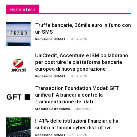
FinanceTech
Truffe bancarie, 36mila euro in fumo con
un SMS
Redazione BitMAT
-
31/07/2026
UniCredit, Accenture e IBM collaborano
per costruire la piattaforma bancaria
europea di nuova generazione
Redazione BitMAT
-
31/07/2026
Transaction Foundation Model: GFT
unifica l’IA bancaria contro la
frammentazione dei dati
Stefano Castelnuovo
-
24/07/2026
Il 41% delle istituzioni finanziarie ha
subito attacchi cyber distruttivi
Redazione BitMAT
-
23/07/2026