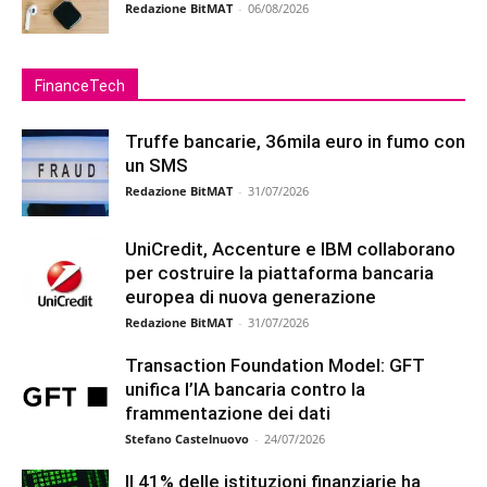
Redazione BitMAT
-
06/08/2026
FinanceTech
Truffe bancarie, 36mila euro in fumo con
un SMS
Redazione BitMAT
-
31/07/2026
UniCredit, Accenture e IBM collaborano
per costruire la piattaforma bancaria
europea di nuova generazione
Redazione BitMAT
-
31/07/2026
Transaction Foundation Model: GFT
unifica l’IA bancaria contro la
frammentazione dei dati
Stefano Castelnuovo
-
24/07/2026
Il 41% delle istituzioni finanziarie ha