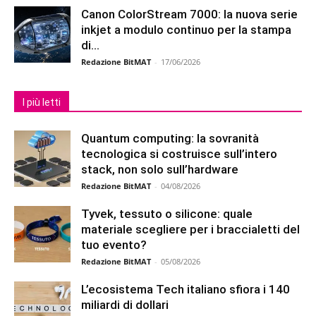
Canon ColorStream 7000: la nuova serie
inkjet a modulo continuo per la stampa
di...
Redazione BitMAT
-
17/06/2026
I più letti
Quantum computing: la sovranità
tecnologica si costruisce sull’intero
stack, non solo sull’hardware
Redazione BitMAT
-
04/08/2026
Tyvek, tessuto o silicone: quale
materiale scegliere per i braccialetti del
tuo evento?
Redazione BitMAT
-
05/08/2026
L’ecosistema Tech italiano sfiora i 140
miliardi di dollari