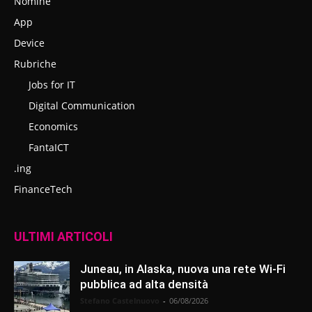
Nomine
App
Device
Rubriche
Jobs for IT
Digital Communication
Economics
FantaICT
.ing
FinanceTech
ULTIMI ARTICOLI
Juneau, in Alaska, nuova una rete Wi-Fi
pubblica ad alta densità
Stefano Castelnuovo
-
06/08/2026