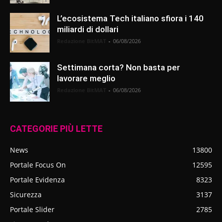
L’ecosistema Tech italiano sfiora i 140
miliardi di dollari
Redazione BitMAT
-
06/08/2026
Settimana corta? Non basta per
lavorare meglio
Redazione BitMAT
-
06/08/2026
CATEGORIE PIÙ LETTE
News
13800
Portale Focus On
12595
Portale Evidenza
8323
Sicurezza
3137
Portale Slider
2785