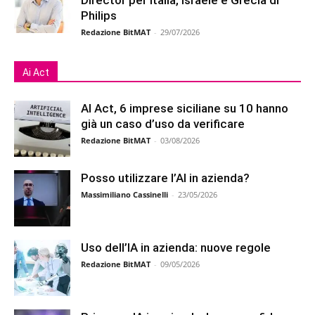
Director per Italia, Israele e Grecia di
Philips
Redazione BitMAT
-
29/07/2026
Ai Act
AI Act, 6 imprese siciliane su 10 hanno
già un caso d’uso da verificare
Redazione BitMAT
-
03/08/2026
Posso utilizzare l’AI in azienda?
Massimiliano Cassinelli
-
23/05/2026
Uso dell’IA in azienda: nuove regole
Redazione BitMAT
-
09/05/2026