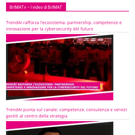
BitMATv – I video di BitMAT
TrendAI rafforza l’ecosistema: partnership, competenze e
innovazione per la cybersecurity del futuro
TrendAI punta sul canale: competenze, consulenza e servizi
gestiti al centro della strategia