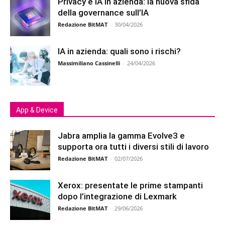
Privacy e IA in azienda: la nuova sfida
della governance sull’IA
Redazione BitMAT
-
30/04/2026
IA in azienda: quali sono i rischi?
Massimiliano Cassinelli
-
24/04/2026
App & Device
Jabra amplia la gamma Evolve3 e
supporta ora tutti i diversi stili di lavoro
Redazione BitMAT
-
02/07/2026
Xerox: presentate le prime stampanti
dopo l’integrazione di Lexmark
Redazione BitMAT
-
29/06/2026