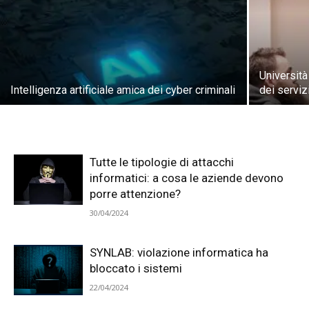
Università
Intelligenza artificiale amica dei cyber criminali
dei serviz
Tutte le tipologie di attacchi
informatici: a cosa le aziende devono
porre attenzione?
30/04/2024
SYNLAB: violazione informatica ha
bloccato i sistemi
22/04/2024