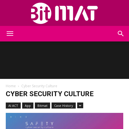
BitMat
Home
Cyber Security Culture
CYBER SECURITY CULTURE
AI ACT
App
Bitmat
Case History