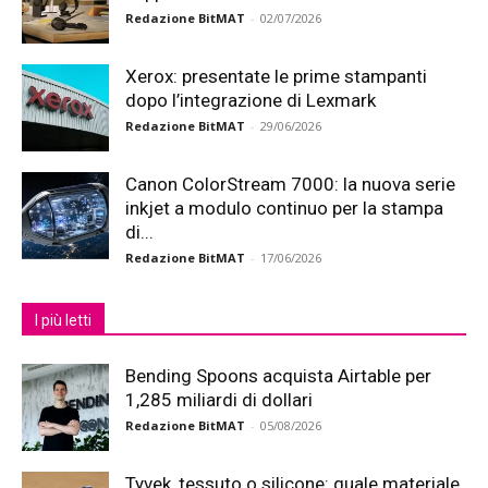
Redazione BitMAT
-
02/07/2026
Xerox: presentate le prime stampanti
dopo l’integrazione di Lexmark
Redazione BitMAT
-
29/06/2026
Canon ColorStream 7000: la nuova serie
inkjet a modulo continuo per la stampa
di...
Redazione BitMAT
-
17/06/2026
I più letti
Bending Spoons acquista Airtable per
1,285 miliardi di dollari
Redazione BitMAT
-
05/08/2026
Tyvek, tessuto o silicone: quale materiale