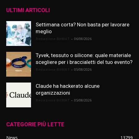
ULTIMI ARTICOLI
Settimana corta? Non basta per lavorare
meglio
Redazione BitMAT
-
06/08/2026
Tyvek, tessuto o silicone: quale materiale
scegliere per i braccialetti del tuo evento?
Redazione BitMAT
-
05/08/2026
Claude ha hackerato alcune
organizzazioni
Redazione BitMAT
-
05/08/2026
CATEGORIE PIÙ LETTE
News
13799