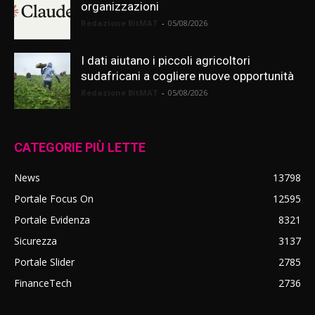
organizzazioni
Redazione BitMAT
-
05/08/2026
I dati aiutano i piccoli agricoltori
sudafricani a cogliere nuove opportunità
Redazione BitMAT
-
05/08/2026
CATEGORIE PIÙ LETTE
News
13798
Portale Focus On
12595
Portale Evidenza
8321
Sicurezza
3137
Portale Slider
2785
FinanceTech
2736