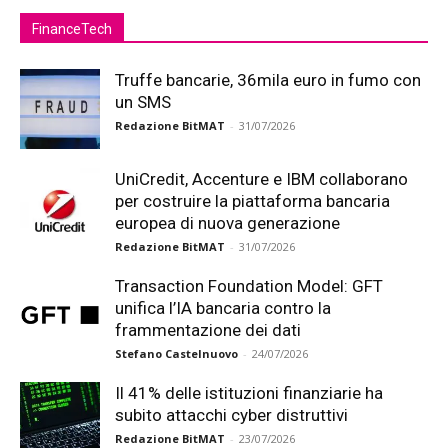
FinanceTech
Truffe bancarie, 36mila euro in fumo con
un SMS
Redazione BitMAT
-
31/07/2026
UniCredit, Accenture e IBM collaborano
per costruire la piattaforma bancaria
europea di nuova generazione
Redazione BitMAT
-
31/07/2026
Transaction Foundation Model: GFT
unifica l’IA bancaria contro la
frammentazione dei dati
Stefano Castelnuovo
-
24/07/2026
Il 41% delle istituzioni finanziarie ha
subito attacchi cyber distruttivi
Redazione BitMAT
-
23/07/2026