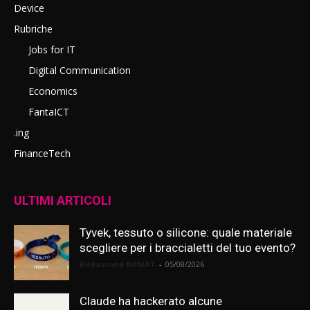
Device
Rubriche
Jobs for IT
Digital Communication
Economics
FantaICT
.ing
FinanceTech
ULTIMI ARTICOLI
Tyvek, tessuto o silicone: quale materiale
scegliere per i braccialetti del tuo evento?
Redazione BitMAT
-
05/08/2026
Claude ha hackerato alcune