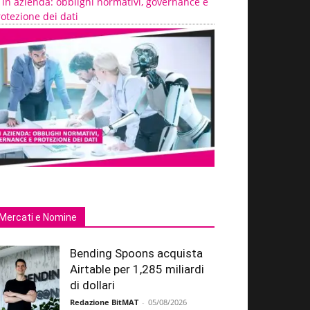
 in azienda: obblighi normativi, governance e
otezione dei dati
Mercati e Nomine
Bending Spoons acquista
Airtable per 1,285 miliardi
di dollari
Redazione BitMAT
-
05/08/2026