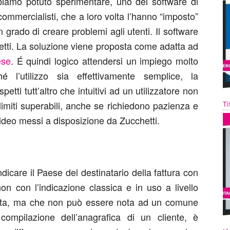
abbiamo potuto sperimentare, uno dei software di
i commercialisti, che a loro volta l’hanno “imposto”
 in grado di creare problemi agli utenti. Il software
hetti. La soluzione viene proposta come adatta ad
ese
. É quindi logico attendersi un impiego molto
hé l’utilizzo sia effettivamente semplice, la
etti tutt’altro che intuitivi ad un utilizzatore non
limiti superabili, anche se richiedono pazienza e
Ti
l video messi a disposizione da Zucchetti.
indicare il Paese del destinatario della fattura con
on con l’indicazione classica e in uso a livello
retta, ma che non può essere nota ad un comune
compilazione dell’anagrafica di un cliente, è