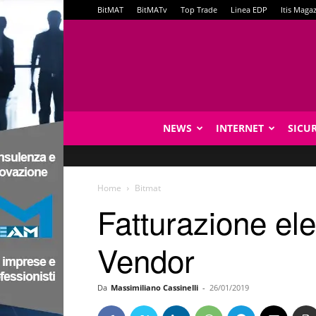
BitMAT
BitMATv
Top Trade
Linea EDP
Itis Maga
NEWS
INTERNET
SICU
Home
Bitmat
Fatturazione ele
Vendor
Da
Massimiliano Cassinelli
-
26/01/2019