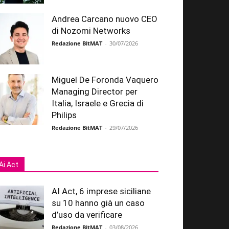
Andrea Carcano nuovo CEO
di Nozomi Networks
Redazione BitMAT
-
30/07/2026
Miguel De Foronda Vaquero
Managing Director per
Italia, Israele e Grecia di
Philips
Redazione BitMAT
-
29/07/2026
Ai Act
AI Act, 6 imprese siciliane
su 10 hanno già un caso
d’uso da verificare
Redazione BitMAT
-
03/08/2026