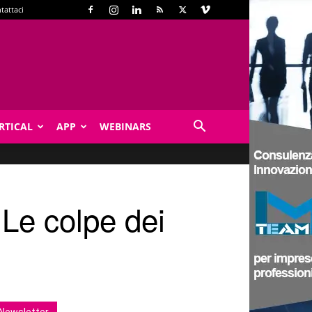
tattaci
RTICAL
APP
WEBINARS
 Le colpe dei