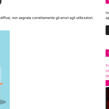
Is
ag
iffusi, non segnala correttamente gli errori agli utilizzatori.
Tr
c
de