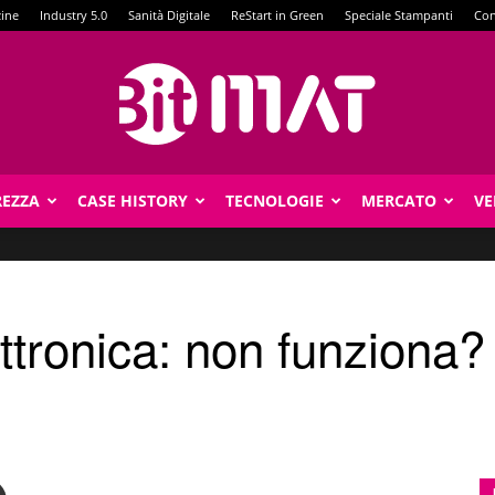
zine
Industry 5.0
Sanità Digitale
ReStart in Green
Speciale Stampanti
Con
REZZA
CASE HISTORY
TECNOLOGIE
MERCATO
VE
BitMat
ttronica: non funziona?