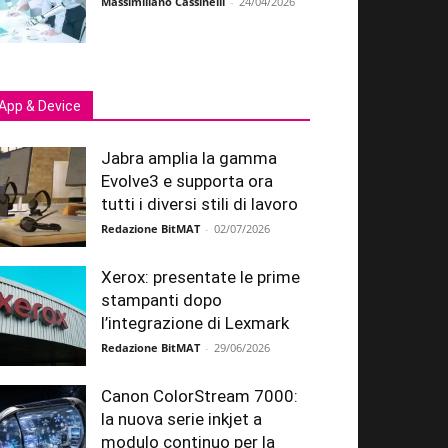
Massimiliano Cassinelli
-
24/04/2026
App & Device
Jabra amplia la gamma
Evolve3 e supporta ora
tutti i diversi stili di lavoro
Redazione BitMAT
-
02/07/2026
Xerox: presentate le prime
stampanti dopo
l’integrazione di Lexmark
Redazione BitMAT
-
29/06/2026
Canon ColorStream 7000:
la nuova serie inkjet a
modulo continuo per la