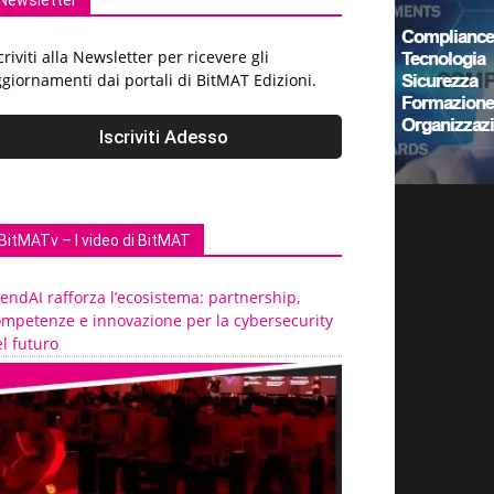
Newsletter
criviti alla Newsletter per ricevere gli
giornamenti dai portali di BitMAT Edizioni.
BitMATv – I video di BitMAT
endAI rafforza l’ecosistema: partnership,
ompetenze e innovazione per la cybersecurity
l futuro