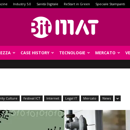
azine
Industry 5.0
Sanità Digitale
ReStart in Green
Speciale Stampanti
REZZA
CASE HISTORY
TECNOLOGIE
MERCATO
V
BitMat
ity Culture
festival ICT
Internet
Legal IT
Mercato
News