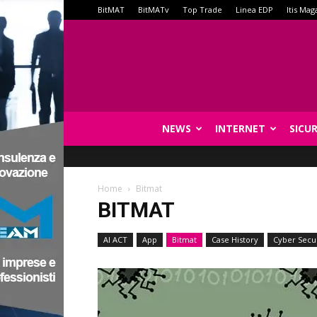
BitMAT
BitMATv
Top Trade
Linea EDP
Itis Mag
NEWS
INTERNET
SICU
Home
Bitmat
BITMAT
AI ACT
App
Bitmat
Case History
Cyber Secur