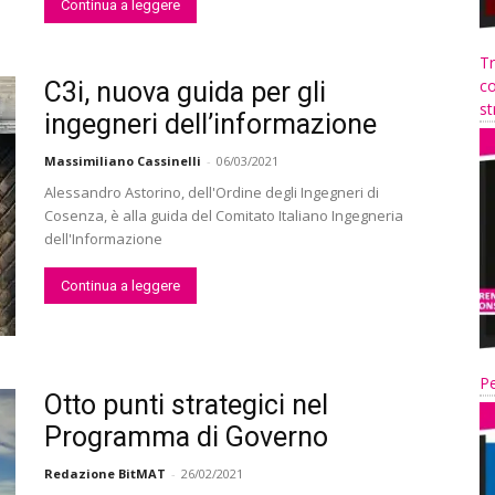
Continua a leggere
Tr
co
C3i, nuova guida per gli
st
ingegneri dell’informazione
Massimiliano Cassinelli
-
06/03/2021
Alessandro Astorino, dell'Ordine degli Ingegneri di
Cosenza, è alla guida del Comitato Italiano Ingegneria
dell'Informazione
Continua a leggere
Pe
Otto punti strategici nel
Programma di Governo
Redazione BitMAT
-
26/02/2021