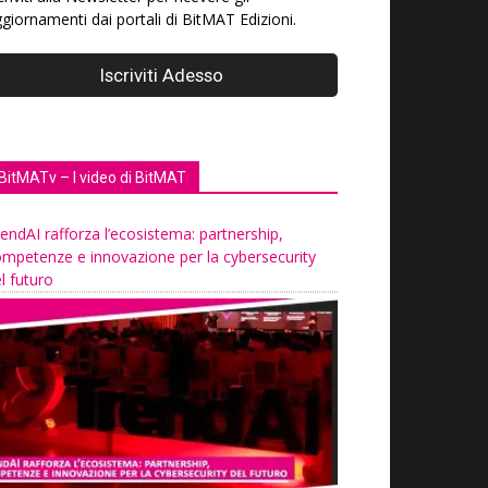
giornamenti dai portali di BitMAT Edizioni.
BitMATv – I video di BitMAT
endAI rafforza l’ecosistema: partnership,
mpetenze e innovazione per la cybersecurity
l futuro