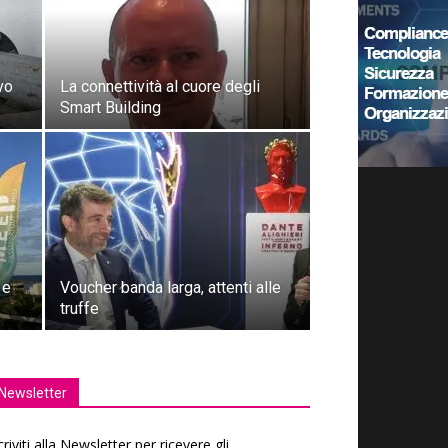
vo
La connettività al cuore degli
Smart Building
 e
Voucher banda larga, attenti alle
truffe
Newsletter
criviti alla Newsletter per ricevere gli