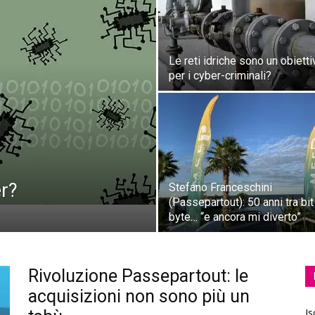
Le reti idriche sono un obietti
per i cyber-criminali?
er?
Stefano Franceschini
(Passepartout): 50 anni tra bit
byte… “e ancora mi diverto”
Rivoluzione Passepartout: le
acquisizioni non sono più un
Is