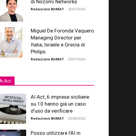
di Nozomi Networks
Redazione BitMAT
-
30/07/2026
Miguel De Foronda Vaquero
Managing Director per
Italia, Israele e Grecia di
Philips
Redazione BitMAT
-
29/07/2026
Ai Act
AI Act, 6 imprese siciliane
su 10 hanno già un caso
d’uso da verificare
Redazione BitMAT
-
03/08/2026
Posso utilizzare l’AI in