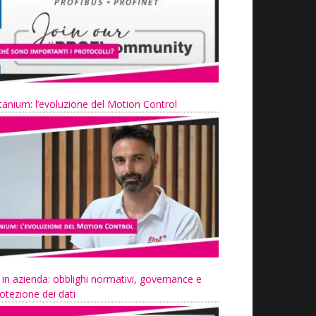
tanium: l’evoluzione del Motion Control
 in azienda: obblighi normativi, governance e
otezione dei dati