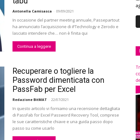
tabù
ag
Antonella Camisasca
-
09/09/2021
In occasione del partner meeting annuale, Passepartout
ha annunciato l’acquisizione di iFTechnology e Zerodo e
lasciato intendere che… non è finita qui
Continua a leggere
Tr
Recuperare o togliere la
co
Password dimenticata con
de
PassFab per Excel
Redazione BitMAT
-
22/07/2021
In questo articolo vi forniamo una recensione dettagliata
di PassFab for Excel Password Recovery Tool, comprese
le sue caratteristiche chiave e una guida passo dopo
passo su come usarlo