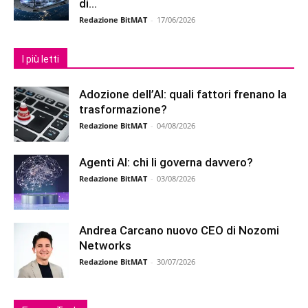
di...
Redazione BitMAT
-
17/06/2026
I più letti
Adozione dell’AI: quali fattori frenano la
trasformazione?
Redazione BitMAT
-
04/08/2026
Agenti AI: chi li governa davvero?
Redazione BitMAT
-
03/08/2026
Andrea Carcano nuovo CEO di Nozomi
Networks
Redazione BitMAT
-
30/07/2026