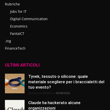
Rubriche
Jobs for IT
Digital Communication
Economics
FantaICT
.ing
FinanceTech
ULTIMI ARTICOLI
Tyvek, tessuto o silicone: quale
materiale scegliere per i braccialetti del
tuo evento?
Redazione BitMAT
-
05/08/2026
Claude ha hackerato alcune
organizzazioni