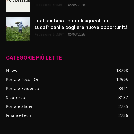
Redazione BitMAT
-
05/08/2026
I dati aiutano i piccoli agricoltori
sudafricani a cogliere nuove opportunità
Redazione BitMAT
-
05/08/2026
CATEGORIE PIÙ LETTE
News
13798
Portale Focus On
12595
Portale Evidenza
8321
Sicurezza
3137
Portale Slider
2785
FinanceTech
2736