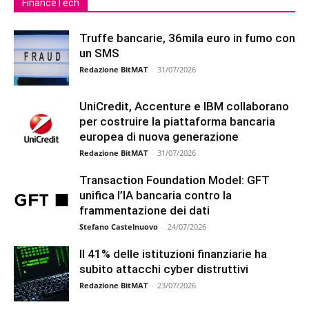
FinanceTech
Truffe bancarie, 36mila euro in fumo con
un SMS
Redazione BitMAT
-
31/07/2026
UniCredit, Accenture e IBM collaborano
per costruire la piattaforma bancaria
europea di nuova generazione
Redazione BitMAT
-
31/07/2026
Transaction Foundation Model: GFT
unifica l’IA bancaria contro la
frammentazione dei dati
Stefano Castelnuovo
-
24/07/2026
Il 41% delle istituzioni finanziarie ha
subito attacchi cyber distruttivi
Redazione BitMAT
-
23/07/2026