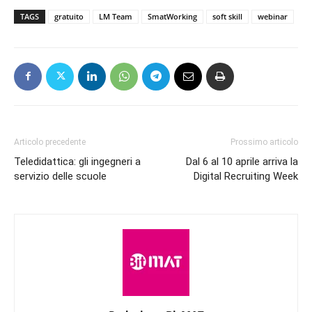
TAGS
gratuito
LM Team
SmatWorking
soft skill
webinar
Articolo precedente
Prossimo articolo
Teledidattica: gli ingegneri a
Dal 6 al 10 aprile arriva la
servizio delle scuole
Digital Recruiting Week