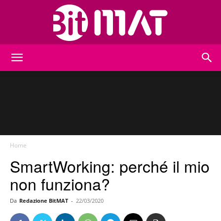
BitMat
Home
SmartWorking: perché il mio
non funziona?
Da
Redazione BitMAT
-
22/03/2020