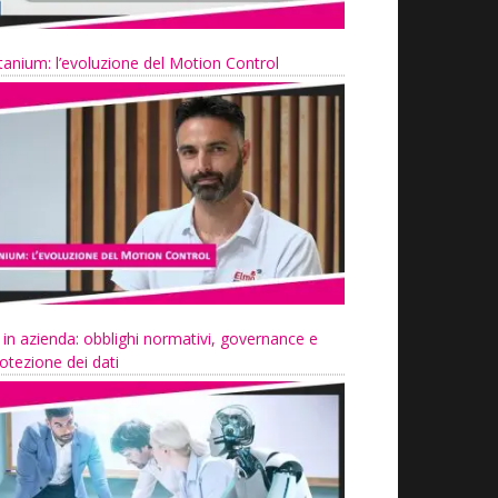
tanium: l’evoluzione del Motion Control
 in azienda: obblighi normativi, governance e
otezione dei dati