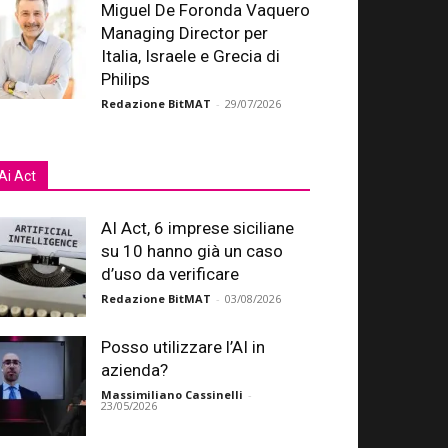
Miguel De Foronda Vaquero
Managing Director per
Italia, Israele e Grecia di
Philips
Redazione BitMAT
-
29/07/2026
Ai Act
AI Act, 6 imprese siciliane
su 10 hanno già un caso
d’uso da verificare
Redazione BitMAT
-
03/08/2026
Posso utilizzare l’AI in
azienda?
Massimiliano Cassinelli
-
23/05/2026