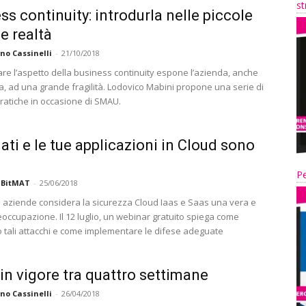
st
ss continuity: introdurla nelle piccole
e realtà
no Cassinelli
-
21/10/2018
are l’aspetto della business continuity espone l’azienda, anche
sa, ad una grande fragilità. Lodovico Mabini propone una serie di
pratiche in occasione di SMAU.
dati e le tue applicazioni in Cloud sono
Pe
 BitMAT
-
25/06/2018
le aziende considera la sicurezza Cloud Iaas e Saas una vera e
eoccupazione. Il 12 luglio, un webinar gratuito spiega come
tali attacchi e come implementare le difese adeguate
in vigore tra quattro settimane
no Cassinelli
-
26/04/2018