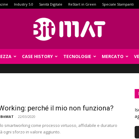
azine
Industry 5.0
Sanità Digitale
ReStart in Green
Speciale Stampanti
REZZA
CASE HISTORY
TECNOLOGIE
MERCATO
V
BitMat
orking: perché il mio non funziona?
Is
ag
 BitMAT
-
22/03/2020
 lo smartworking come processo virtuoso, affidabile e duraturo
à ogni sforzo in valore aggiunto.