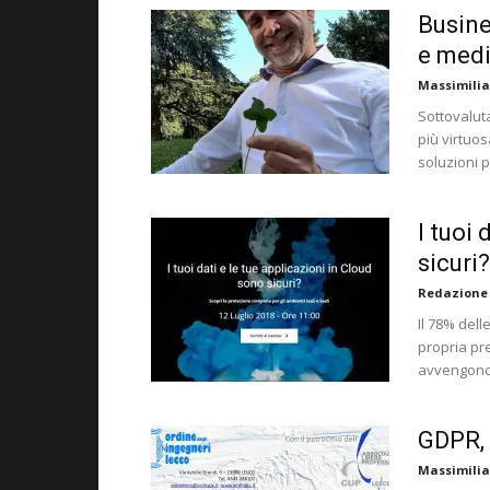
Busine
e medi
Massimilia
Sottovalut
più virtuo
soluzioni 
I tuoi 
sicuri?
Redazione
Il 78% del
propria pr
avvengono 
GDPR, 
Massimilia