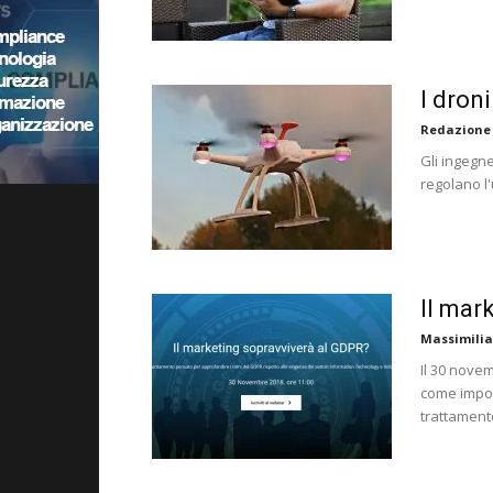
I dron
Redazione
Gli ingegn
regolano l'
Il mar
Massimilia
Il 30 novem
come impost
trattament