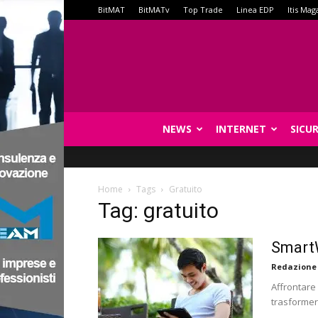
BitMAT
BitMATv
Top Trade
Linea EDP
Itis Mag
NEWS
INTERNET
SICU
Home
Tags
Gratuito
Tag: gratuito
SmartW
Redazione
Affrontare
trasformer