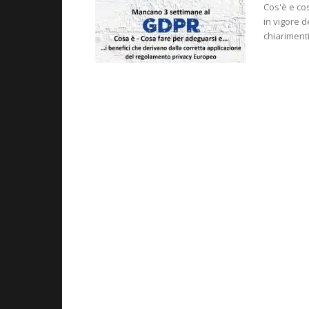
Cos'è e co
in vigore d
chiarimenti