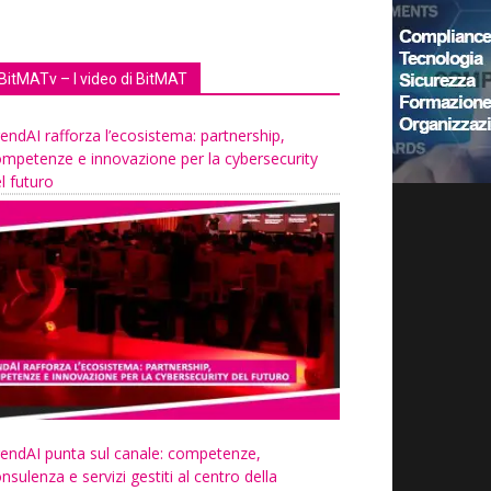
BitMATv – I video di BitMAT
endAI rafforza l’ecosistema: partnership,
mpetenze e innovazione per la cybersecurity
l futuro
endAI punta sul canale: competenze,
nsulenza e servizi gestiti al centro della